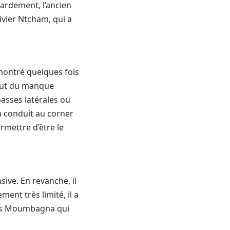
ardement, l’ancien
ivier Ntcham, qui a
 montré quelques fois
tout du manque
 passes latérales ou
a conduit au corner
rmettre d’être le
ive. En revanche, il
ment très limité, il a
aris Moumbagna qui