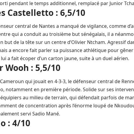
 sorti pendant le temps additionnel, remplacé par Junior Tc
s Castelletto : 6,5/10
enseur central de Nantes a manqué de vigilance, comme d’ai
centre qui a conduit au troisième but sénégalais, il a néanmo
on but de la tête sur un centre d’Olivier Ntcham. Agressif dan
s a encore fait parler sa puissance athlétique pour gêner
ui a fait écoper d’un carton jaune, suite à un duel aérien.
r Wooh : 5,5/10
ameroun qui jouait en 4-3-3, le défenseur central de Renne
lo, notamment en première période. Solide sur ses interventi
coéquipiers au milieu de terrain, qui défendait parfois de m
ment de concentration après l’énorme loupé de Nkoudou, o
déalement servi Sadio Mané.
o : 4/10