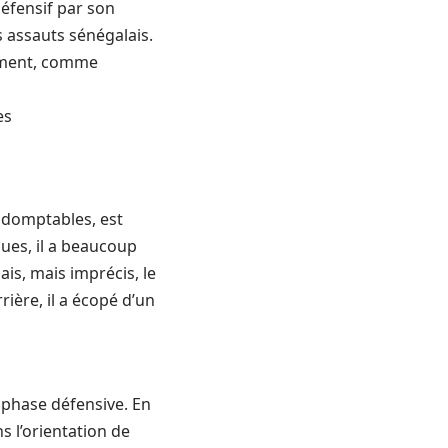
défensif par son
s assauts sénégalais.
vement, comme
indomptables, est
ques, il a beaucoup
ais, mais imprécis, le
rière, il a écopé d’un
 phase défensive. En
s l’orientation de