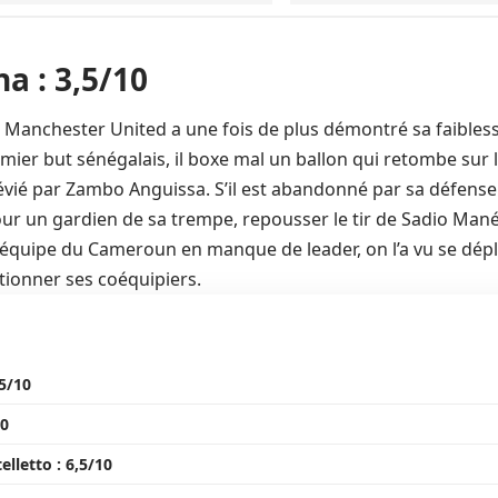
a : 3,5/10
 Manchester United a une fois de plus démontré sa faibless
emier but sénégalais, il boxe mal un ballon qui retombe sur 
 dévié par Zambo Anguissa. S’il est abandonné par sa défens
pour un gardien de sa trempe, repousser le tir de Sadio Mané 
équipe du Cameroun en manque de leader, on l’a vu se dépla
tionner ses coéquipiers.
5/10
10
elletto : 6,5/10