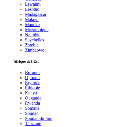
Eswatini
Lesotho
Madagascar
Malawi
Maurice
Mozambique
Namibie
Seychelles
Zambie
Zimbabwe
Afrique de l’Est
Burundi
Djibouti
Érythrée
Éthiopie
Kenya
Ouganda
Rwanda
Somalie
Soudan
Soudan du Sud
Tanzanie