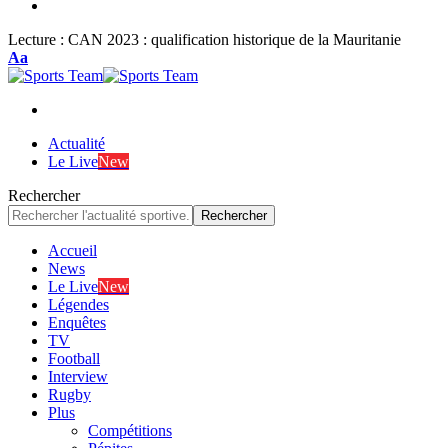
Lecture :
CAN 2023 : qualification historique de la Mauritanie
Font
Aa
Resizer
Actualité
Le Live
New
Rechercher
Accueil
News
Le Live
New
Légendes
Enquêtes
TV
Football
Interview
Rugby
Plus
Compétitions