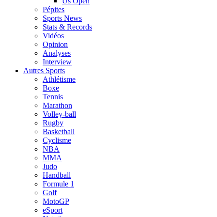
Us Open
Pépites
Sports News
Stats & Records
Vidéos
Opinion
Analyses
Interview
Autres Sports
Athlétisme
Boxe
Tennis
Marathon
Volley-ball
Rugby
Basketball
Cyclisme
NBA
MMA
Judo
Handball
Formule 1
Golf
MotoGP
eSport