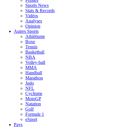
Pépites
Sports News
Stats & Records
Vidéos
Analyses
Opinion
Autres Sports
Athlétisme
Boxe
Tennis
Basketball
NBA
Volley-ball
MMA
Handball
Marathon
Judo
NFL
Cyclisme
MotoGP
Natation
Golf
Formule 1
eSport
Pays