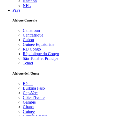
Natation
NFL
Pays
Afrique Centrale
Cameroun
Centrafrique
Gabon
Guinée Equatoriale
RD Congo
République du Congo
São Tomé-et-Príncipe
Tchad
Afrique de l’Ouest
Bénin
Burkina Faso
Cap-Vert
Côte d’Ivoire
Gambie
Ghana
Guinée