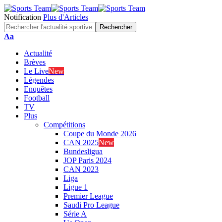
Notification
Plus d'Articles
Font
Aa
Resizer
Actualité
Brèves
Le Live
New
Légendes
Enquêtes
Football
TV
Plus
Compétitions
Coupe du Monde 2026
CAN 2025
New
Bundesligua
JOP Paris 2024
CAN 2023
Liga
Ligue 1
Premier League
Saudi Pro League
Série A