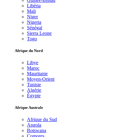
Guinée-Bissau
Libéria
Mali
Niger
Nigeria
Sénégal
Sierra Leone
Togo
Afrique du Nord
Libye
Maroc
Mauritanie
Moyen-Orient
Tunisie
Algérie
Égypte
Afrique Australe
Afrique du Sud
Angola
Botswana
Comores