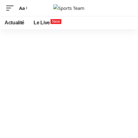
Aa
New
Actualité
Le Live