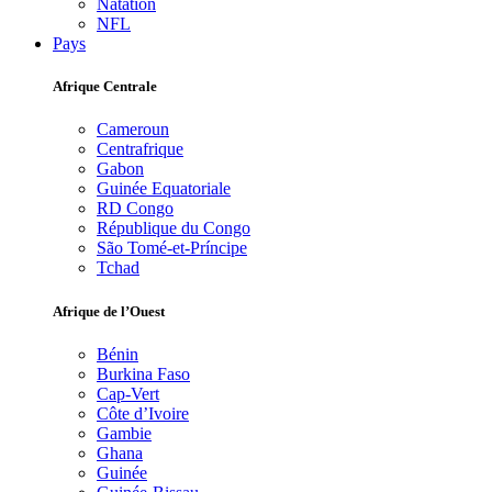
Natation
NFL
Pays
Afrique Centrale
Cameroun
Centrafrique
Gabon
Guinée Equatoriale
RD Congo
République du Congo
São Tomé-et-Príncipe
Tchad
Afrique de l’Ouest
Bénin
Burkina Faso
Cap-Vert
Côte d’Ivoire
Gambie
Ghana
Guinée