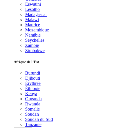
Eswatini
Lesotho
Madagascar
Malawi
Maurice
Mozambique
Namibie
Seychelles
Zambie
Zimbabwe
Afrique de l’Est
Burundi
Djibouti
Érythrée
Éthiopie
Kenya
Ouganda
Rwanda
Somalie
Soudan
Soudan du Sud
Tanzanie