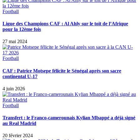
Football
Ligue des Champions CAF : Al Ahly sur le toit de l’Afrique
pour la 12ème fois
27 mai 2024
Football
CAF : Patrice Motsepe félicite le Sénégal après son sacre
continental U-17
4 juin 2026
Football
Transfert : le Franco-camerounais Kylian Mbappé a déjà signé
au Real Madrid
20 février 2024