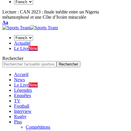
Lecture :
CAN 2023 : finale inédite entre un Nigeria
métamorphosé et une Côte d’Ivoire miraculée
Font
Aa
Resizer
Actualité
Le Live
New
Rechercher
Accueil
News
Le Live
New
Légendes
Enquêtes
TV
Football
Interview
Rugby
Plus
Compétitions