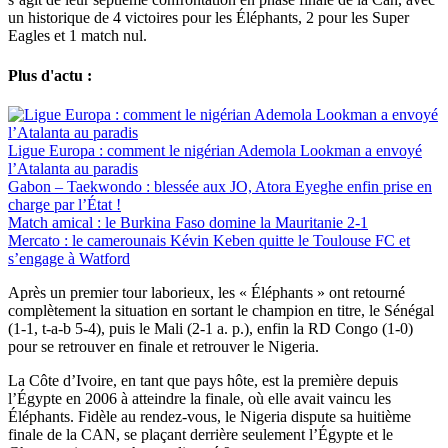
un historique de 4 victoires pour les Éléphants, 2 pour les Super
Eagles et 1 match nul.
Plus d'actu :
Ligue Europa : comment le nigérian Ademola Lookman a envoyé
l’Atalanta au paradis
Gabon – Taekwondo : blessée aux JO, Atora Eyeghe enfin prise en
charge par l’État !
Match amical : le Burkina Faso domine la Mauritanie 2-1
Mercato : le camerounais Kévin Keben quitte le Toulouse FC et
s’engage à Watford
Après un premier tour laborieux, les « Éléphants » ont retourné
complètement la situation en sortant le champion en titre, le Sénégal
(1-1, t-a-b 5-4), puis le Mali (2-1 a. p.), enfin la RD Congo (1-0)
pour se retrouver en finale et retrouver le Nigeria.
La Côte d’Ivoire, en tant que pays hôte, est la première depuis
l’Égypte en 2006 à atteindre la finale, où elle avait vaincu les
Éléphants. Fidèle au rendez-vous, le Nigeria dispute sa huitième
finale de la CAN, se plaçant derrière seulement l’Égypte et le