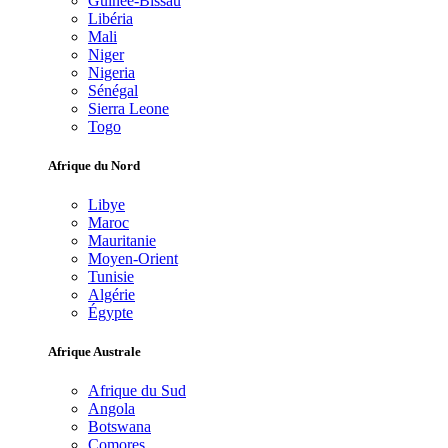
Guinée-Bissau
Libéria
Mali
Niger
Nigeria
Sénégal
Sierra Leone
Togo
Afrique du Nord
Libye
Maroc
Mauritanie
Moyen-Orient
Tunisie
Algérie
Égypte
Afrique Australe
Afrique du Sud
Angola
Botswana
Comores