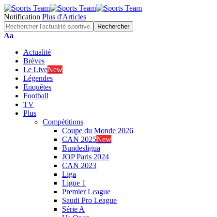
Notification
Plus d'Articles
Font
Aa
Resizer
Actualité
Brèves
Le Live
New
Légendes
Enquêtes
Football
TV
Plus
Compétitions
Coupe du Monde 2026
CAN 2025
New
Bundesligua
JOP Paris 2024
CAN 2023
Liga
Ligue 1
Premier League
Saudi Pro League
Série A