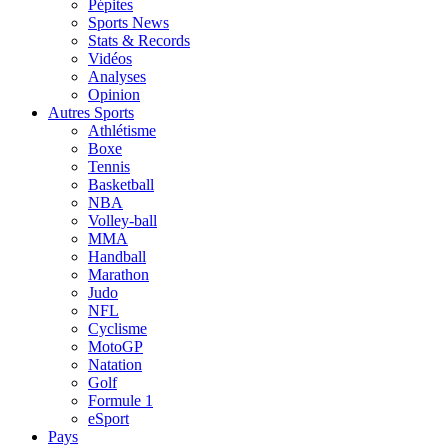
Pépites
Sports News
Stats & Records
Vidéos
Analyses
Opinion
Autres Sports
Athlétisme
Boxe
Tennis
Basketball
NBA
Volley-ball
MMA
Handball
Marathon
Judo
NFL
Cyclisme
MotoGP
Natation
Golf
Formule 1
eSport
Pays