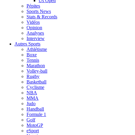
Us Open
Pépites
Sports News
Stats & Records
Vidéos
Opinion
Analyses
Interview
Autres Sports
Athlétisme
Boxe
Tennis
Marathon
Volley-ball
Rugby
Basketball
Cyclisme
NBA
MMA
Judo
Handball
Formule 1
Golf
MotoGP
eSport