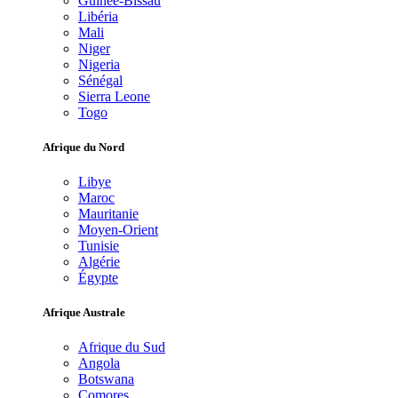
Guinée-Bissau
Libéria
Mali
Niger
Nigeria
Sénégal
Sierra Leone
Togo
Afrique du Nord
Libye
Maroc
Mauritanie
Moyen-Orient
Tunisie
Algérie
Égypte
Afrique Australe
Afrique du Sud
Angola
Botswana
Comores