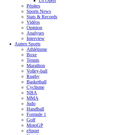
Us Open
Pépites
Sports News
Stats & Records
Vidéos
Opinion
Analyses
Interview
Autres Sports
Athlétisme
Boxe
Tennis
Marathon
Volley-ball
Rugby
Basketball
Cyclisme
NBA
MMA
Judo
Handball
Formule 1
Golf
MotoGP
eSport