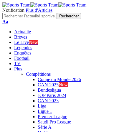
Notification
Plus d'Articles
Font
Aa
Resizer
Actualité
Brèves
Le Live
New
Légendes
Enquêtes
Football
TV
Plus
Compétitions
Coupe du Monde 2026
CAN 2025
New
Bundesligua
JOP Paris 2024
CAN 2023
Liga
Ligue 1
Premier League
Saudi Pro League
Série A