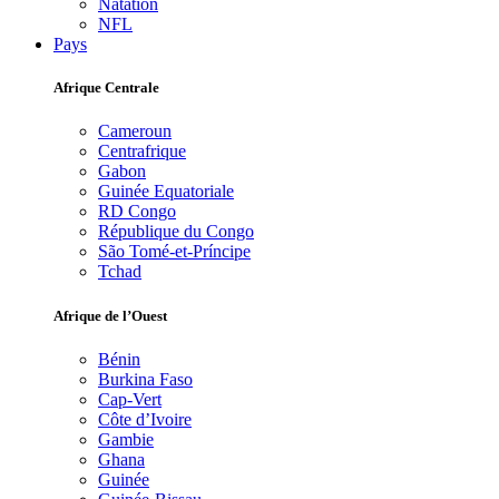
Natation
NFL
Pays
Afrique Centrale
Cameroun
Centrafrique
Gabon
Guinée Equatoriale
RD Congo
République du Congo
São Tomé-et-Príncipe
Tchad
Afrique de l’Ouest
Bénin
Burkina Faso
Cap-Vert
Côte d’Ivoire
Gambie
Ghana
Guinée