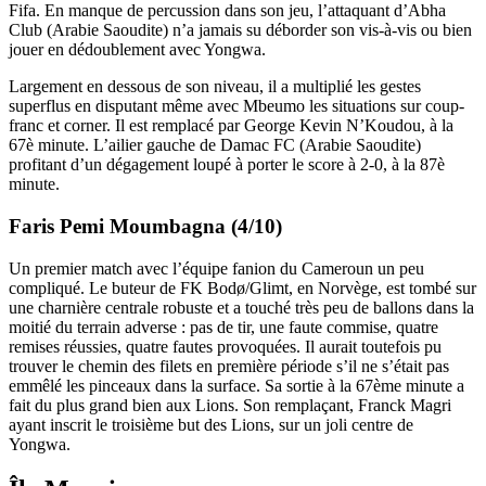
Fifa. En manque de percussion dans son jeu, l’attaquant d’Abha
Club (Arabie Saoudite) n’a jamais su déborder son vis-à-vis ou bien
jouer en dédoublement avec Yongwa.
Largement en dessous de son niveau, il a multiplié les gestes
superflus en disputant même avec Mbeumo les situations sur coup-
franc et corner. Il est remplacé par George Kevin N’Koudou, à la
67è minute. L’ailier gauche de Damac FC (Arabie Saoudite)
profitant d’un dégagement loupé à porter le score à 2-0, à la 87è
minute.
Faris Pemi Moumbagna (4/10)
Un premier match avec l’équipe fanion du Cameroun un peu
compliqué. Le buteur de FK Bodø/Glimt, en Norvège, est tombé sur
une charnière centrale robuste et a touché très peu de ballons dans la
moitié du terrain adverse : pas de tir, une faute commise, quatre
remises réussies, quatre fautes provoquées. Il aurait toutefois pu
trouver le chemin des filets en première période s’il ne s’était pas
emmêlé les pinceaux dans la surface. Sa sortie à la 67ème minute a
fait du plus grand bien aux Lions. Son remplaçant, Franck Magri
ayant inscrit le troisième but des Lions, sur un joli centre de
Yongwa.