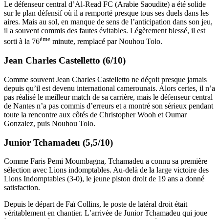
Le défenseur central d’Al-Read FC (Arabie Saoudite) a été solide
sur le plan défensif où il a remporté presque tous ses duels dans les
aires. Mais au sol, en manque de sens de l’anticipation dans son jeu,
il a souvent commis des fautes évitables. Légèrement blessé, il est
ème
sorti à la 76
minute, remplacé par Nouhou Tolo.
Jean Charles Castelletto (6/10)
Comme souvent Jean Charles Castelletto ne déçoit presque jamais
depuis qu’il est devenu international camerounais. Alors certes, il n’a
pas réalisé le meilleur match de sa carrière, mais le défenseur central
de Nantes n’a pas commis d’erreurs et a montré son sérieux pendant
toute la rencontre aux côtés de Christopher Wooh et Oumar
Gonzalez, puis Nouhou Tolo.
Junior Tchamadeu (5,5/10)
Comme Faris Pemi Moumbagna, Tchamadeu a connu sa première
sélection avec Lions indomptables. Au-delà de la large victoire des
Lions Indomptables (3-0), le jeune piston droit de 19 ans a donné
satisfaction.
Depuis le départ de Faï Collins, le poste de latéral droit était
véritablement en chantier. L’arrivée de Junior Tchamadeu qui joue