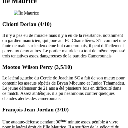
Île Maurice
Chiotti Dorian (4/10)
Il n’y a pas eu de miracle mais il y a eu de la résistance, notamment
du gardien mauricien, qui joue au FC Chamalières. S’il commet une
faute de main sur le deuxième but camerounais, il peut difficilement
parer aux deux autres. Le portier mauricien a tout de même repoussé
trois tentatives assez dangereuses de la part des Camerounais.
Mootoo Wilson Percy (3,5/10)
Le latéral gauche du Cercle de Joachim SC a fait de son mieux pour
contenir les assauts répétés de Bryan Mbeumo et Junior Tchamadeu.
Le jeune défenseur de 21 ans a été plusieurs fois en difficulté dans
ce match. Assez athlétique, il a pu néanmoins contrer quelques
chaudes alertes des camerounais.
François Jean Jordan (3/10)
ème
Une attaque-défense pendant 90
minute assez pénible à vivre
pour le latéral droit de l’Ile Maurice. Il a souffert de la vélocité du