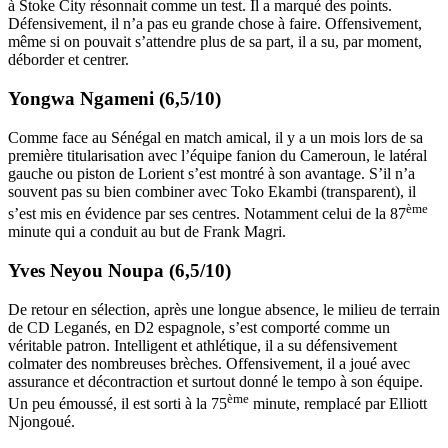
à Stoke City résonnait comme un test. Il a marqué des points.
Défensivement, il n’a pas eu grande chose à faire. Offensivement,
même si on pouvait s’attendre plus de sa part, il a su, par moment,
déborder et centrer.
Yongwa Ngameni (6,5/10)
Comme face au Sénégal en match amical, il y a un mois lors de sa
première titularisation avec l’équipe fanion du Cameroun, le latéral
gauche ou piston de Lorient s’est montré à son avantage. S’il n’a
souvent pas su bien combiner avec Toko Ekambi (transparent), il
ème
s’est mis en évidence par ses centres. Notamment celui de la 87
minute qui a conduit au but de Frank Magri.
Yves Neyou Noupa (6,5/10)
De retour en sélection, après une longue absence, le milieu de terrain
de CD Leganés, en D2 espagnole, s’est comporté comme un
véritable patron. Intelligent et athlétique, il a su défensivement
colmater des nombreuses brèches. Offensivement, il a joué avec
assurance et décontraction et surtout donné le tempo à son équipe.
ème
Un peu émoussé, il est sorti à la 75
minute, remplacé par Elliott
Njongoué.