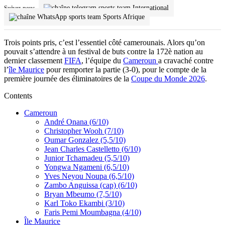
International
Suivez-nous
Sports Afrique
Trois points pris, c’est l’essentiel côté camerounais. Alors qu’on
pouvait s’attendre à un festival de buts contre la 172è nation au
dernier classement
FIFA
, l’équipe du
Cameroun
a cravaché contre
l’
île Maurice
pour remporter la partie (3-0), pour le compte de la
première journée des éliminatoires de la
Coupe du Monde 2026
.
Contents
Cameroun
André Onana (6/10)
Christopher Wooh (7/10)
Oumar Gonzalez (5,5/10)
Jean Charles Castelletto (6/10)
Junior Tchamadeu (5,5/10)
Yongwa Ngameni (6,5/10)
Yves Neyou Noupa (6,5/10)
Zambo Anguissa (cap) (6/10)
Bryan Mbeumo (7,5/10)
Karl Toko Ekambi (3/10)
Faris Pemi Moumbagna (4/10)
Île Maurice