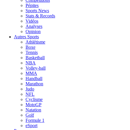
Compétitions
Pépites
Sports News
Stats & Records
Vidéos
Analyses
Opinion
Autres Sports
Athlétisme
Boxe
Tennis
Basketball
NBA
Volley-ball
MMA
Handball
Marathon
Judo
NFL
Cyclisme
MotoGP
Natation
Golf
Formule 1
eSport