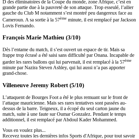
D des éliminatoires de la Coupe du monde, zone Afrique, c’est en
grande partie due à la pauvreté de son attaque. Trop esseulé, l’ailier
gauche du Club M notamment s’est montré peu dangereux face au
ème
Cameroun. A sa sortie à la 57
minute, il est remplacé par Jackson
Lovis Fernando.
François Marie Mathieu (3/10)
Dès l’entame du match, il s’est ouvert un espace de tir. Mais sa
frappe trop écrasé a été saisi sans difficulté par Onana. Incapable de
ème
garder les rares ballons qui lui parvenait, il est remplacé à la 57
minute par Nazira Steven Ashley, qui lui aussi n’a pas apporter
grand-chose.
Villeneuve Jeremy Robert (5/10)
L’attaquent de Bourges Foot a été le plus remuant sur le front de
l’attaque mauricienne. Mais ses rares tentatives sont passées au-
dessus de la barre. Teigneux, il a écopé du seul carton jaune du
match, suite à une faute sur Oumar Gonzalez. Pendant le temps
additionnel, il est remplacé par Abdoul Kader Mohammed.
Vous en voulez plus...
Recevez toutes les dernières infos Sports d'Afrique, pour tout savoir