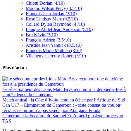
Chiotti Dorian (4/10)
Mootoo Wilson Percy (3,5/10)
François Jean Jordan (3/10)
Rose Lindsay Marc (4,5/10)
Collard Dylan Raymond (4 /10)
Langue Abdel Jean Anderson (5/10)
Bru Kévin (3/10)
François Adrien (3,5/10)
Aristide Jean Yannick (3,5/10)
François Marie Mathieu (3/10)
Villeneuve Jeremy Robert (5/10)
Plus d'actu :
Le sélectionneur des Lions Marc Brys reçu pour la deuxième fois à
la présidence du Cameroun
Match amical : la Côte d’ivoire tenu en échec par l’Afrique du Sud
Can U17 – Elimination du Cameroun : «triste constat du vouloir
récolter ce qu’on n’a pas semé», par Atangana Fouda
Cameroun : la Fecafoot de Samuel Eto’o perd plusieurs procès au
TAS
Malgré une nette domination en termes de possession de balle, les