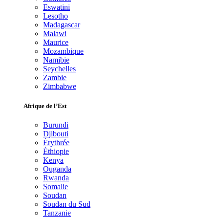
Eswatini
Lesotho
Madagascar
Malawi
Maurice
Mozambique
Namibie
Seychelles
Zambie
Zimbabwe
Afrique de l’Est
Burundi
Djibouti
Érythrée
Éthiopie
Kenya
Ouganda
Rwanda
Somalie
Soudan
Soudan du Sud
Tanzanie