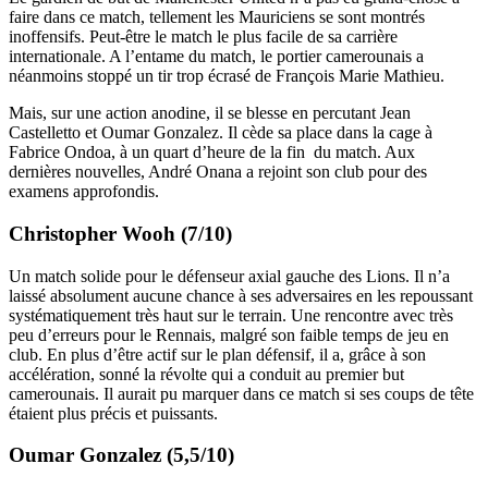
faire dans ce match, tellement les Mauriciens se sont montrés
inoffensifs. Peut-être le match le plus facile de sa carrière
internationale. A l’entame du match, le portier camerounais a
néanmoins stoppé un tir trop écrasé de François Marie Mathieu.
Mais, sur une action anodine, il se blesse en percutant Jean
Castelletto et Oumar Gonzalez. Il cède sa place dans la cage à
Fabrice Ondoa, à un quart d’heure de la fin du match. Aux
dernières nouvelles, André Onana a rejoint son club pour des
examens approfondis.
Christopher Wooh (7/10)
Un match solide pour le défenseur axial gauche des Lions. Il n’a
laissé absolument aucune chance à ses adversaires en les repoussant
systématiquement très haut sur le terrain. Une rencontre avec très
peu d’erreurs pour le Rennais, malgré son faible temps de jeu en
club. En plus d’être actif sur le plan défensif, il a, grâce à son
accélération, sonné la révolte qui a conduit au premier but
camerounais. Il aurait pu marquer dans ce match si ses coups de tête
étaient plus précis et puissants.
Oumar Gonzalez (5,5/10)