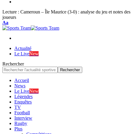
Lecture :
Cameroun – Île Maurice (3-0) : analyse du jeu et notes des
joueurs
Font
Aa
Resizer
Actualité
Le Live
New
Rechercher
Accueil
News
Le Live
New
Légendes
Enquêtes
TV
Football
Interview
Rugby
Plus