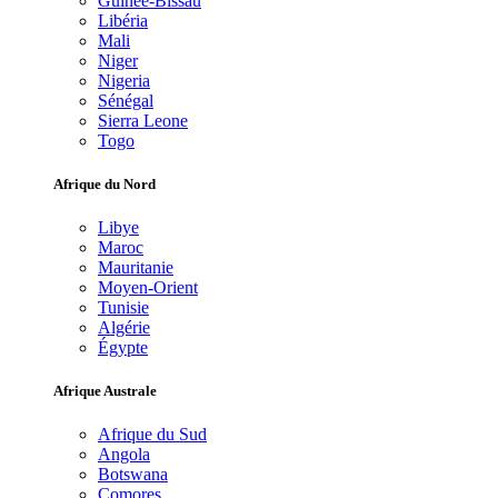
Guinée-Bissau
Libéria
Mali
Niger
Nigeria
Sénégal
Sierra Leone
Togo
Afrique du Nord
Libye
Maroc
Mauritanie
Moyen-Orient
Tunisie
Algérie
Égypte
Afrique Australe
Afrique du Sud
Angola
Botswana
Comores