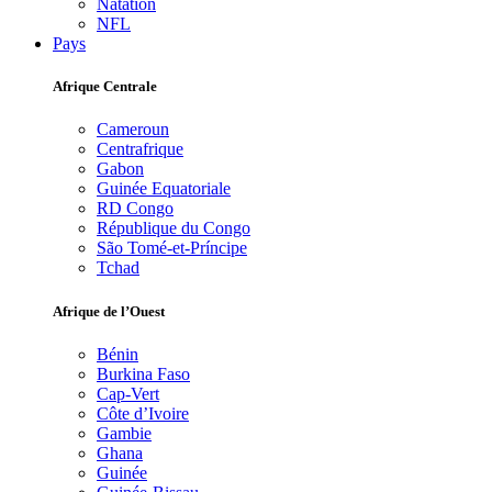
Natation
NFL
Pays
Afrique Centrale
Cameroun
Centrafrique
Gabon
Guinée Equatoriale
RD Congo
République du Congo
São Tomé-et-Príncipe
Tchad
Afrique de l’Ouest
Bénin
Burkina Faso
Cap-Vert
Côte d’Ivoire
Gambie
Ghana
Guinée