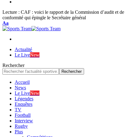
Lecture :
CAF : voici le rapport de la Commission d’audit et de
conformité qui épingle le Secrétaire général
Font
Aa
Resizer
Actualité
Le Live
New
Rechercher
Accueil
News
Le Live
New
Légendes
Enquêtes
TV
Football
Interview
Rugby
Plus