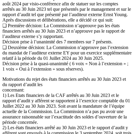
août 2024 par visio-conférence afin de statuer sur les comptes
arrêtés au 30 Juin 2023 tel que présentés par le management et sur le
rapport d’audit tel que présenté par l’auditeur externe Ernst Young.
Après discussions et délibérations, elle a décidé ce qui suit:
❑ Première décision: La Commission n’approuve pas les états
financiers arrêtés au 30 Juin 2023 et n’approuve pas le rapport de
l’auditeur externe s’y rapportant.
Décision prise à l’unanimité des 7 membres sur 7 présents.
❑ Deuxième décision: La Commission n’approuve pas l’extension
du mandat de l’auditeur externe EY pour un exercice supplémentaire
relatif à la période du 01 Juillet 2024 au 30 Juin 2025.
Décision prise à la quasi-unanimité ( 6 voix « Non à l’extension » ;
1 voix « Oui à l’extension » sous réserves).
Motivations du rejet des états financiers arrêtés au 30 Juin 2023 et
du rapport d’audit les
concernant:
1) Les Etats financiers de la CAF arrêtés au 30 Juin 2023 et le
rapport d’audit y afférent se rapportent à l’exercice comptable du 01
Juillet 2022 au 30 Juin 2023. Soit avant la mandature de l’équipe
actuelle de la Commission. La Commission n’a pas pu avoir une
assurance raisonnable sur l’exactitude des soldes d’ouverture de la
période concernée.
2) Les états financiers arrêté au 30 Juin 2023 et le rapport d’audit y
afférent sont envoyés à la commission le 3 septembre 2024, soit trois