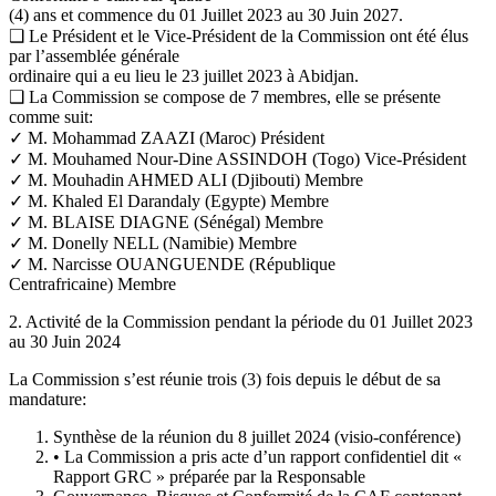
(4) ans et commence du 01 Juillet 2023 au 30 Juin 2027.
❑ Le Président et le Vice-Président de la Commission ont été élus
par l’assemblée générale
ordinaire qui a eu lieu le 23 juillet 2023 à Abidjan.
❑ La Commission se compose de 7 membres, elle se présente
comme suit:
✓ M. Mohammad ZAAZI (Maroc) Président
✓ M. Mouhamed Nour-Dine ASSINDOH (Togo) Vice-Président
✓ M. Mouhadin AHMED ALI (Djibouti) Membre
✓ M. Khaled El Darandaly (Egypte) Membre
✓ M. BLAISE DIAGNE (Sénégal) Membre
✓ M. Donelly NELL (Namibie) Membre
✓ M. Narcisse OUANGUENDE (République
Centrafricaine) Membre
2. Activité de la Commission pendant la période du 01 Juillet 2023
au 30 Juin 2024
La Commission s’est réunie trois (3) fois depuis le début de sa
mandature:
Synthèse de la réunion du 8 juillet 2024 (visio-conférence)
• La Commission a pris acte d’un rapport confidentiel dit «
Rapport GRC » préparée par la Responsable