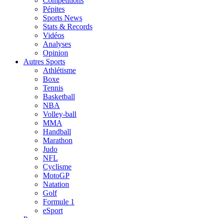
Compétitions
Pépites
Sports News
Stats & Records
Vidéos
Analyses
Opinion
Autres Sports
Athlétisme
Boxe
Tennis
Basketball
NBA
Volley-ball
MMA
Handball
Marathon
Judo
NFL
Cyclisme
MotoGP
Natation
Golf
Formule 1
eSport