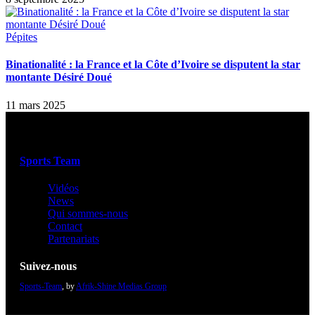
Pépites
Binationalité : la France et la Côte d’Ivoire se disputent la star
montante Désiré Doué
11 mars 2025
Sports Team
Vidéos
News
Qui sommes-nous
Contact
Partenariats
Suivez-nous
Sports-Team
, by
Afrik-Shine Medias Group