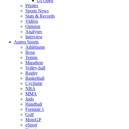
Us Open
Pépites
Sports News
Stats & Records
Vidéos
Opinion
Analyses
Interview
Autres Sports
Athlétisme
Boxe
Tennis
Marathon
Volley-ball
Rugby
Basketball
Cyclisme
NBA
MMA
Judo
Handball
Formule 1
Golf
MotoGP
eSport