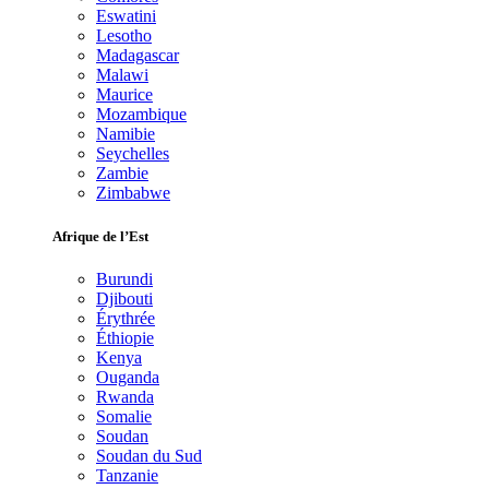
Eswatini
Lesotho
Madagascar
Malawi
Maurice
Mozambique
Namibie
Seychelles
Zambie
Zimbabwe
Afrique de l’Est
Burundi
Djibouti
Érythrée
Éthiopie
Kenya
Ouganda
Rwanda
Somalie
Soudan
Soudan du Sud
Tanzanie