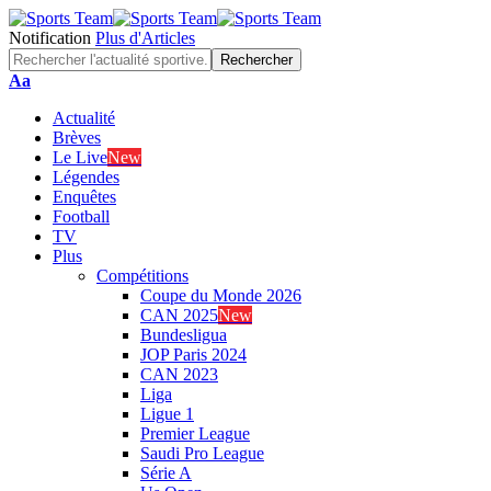
Notification
Plus d'Articles
Font
Aa
Resizer
Actualité
Brèves
Le Live
New
Légendes
Enquêtes
Football
TV
Plus
Compétitions
Coupe du Monde 2026
CAN 2025
New
Bundesligua
JOP Paris 2024
CAN 2023
Liga
Ligue 1
Premier League
Saudi Pro League
Série A