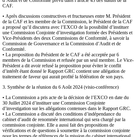
d’Audit et de Conformité prévu dans l’article 43 des statuts de la
CAF.
• Après discussions constructives et fructueuses entre M. Président
de la CAF et les membre de la Commission, le Président de la CAF
a proposé qu’il discutera avec l’EXCO de la possibilité d’instituer
une Commission Conjointe d’investigation formée des Présidents et
Vice-Présidents des deux Commissions de Conformité, à savoir la
Commission de Gouvernance et la Commission d’Audit et de
Conformité.
• La proposition du Président de le CAF a été acceptée par 6
membres de la Commission et refusée par un seul membre. Le Vice-
Président a dit avoir refusé la proposition pour éviter le conflit
d’intérêt étant donné le Rapport GRC contient une allégation de
traitement de faveur qui aurait profité la fédération de son pays.
3. Synthèse de la réunion du 6 Août 2024 (visio-conférence)
• La Commission a pris acte de la décision de l’EXCO en date du
30 Juillet 2024 d’instituer une Commission Conjointe
d’investigation sur les allégations contenues dans le Rapport GRC.
• La Commission a discuté des conditions d’indépendance du
cabinet d’audit de renommée international qui sera chargé par la
commission conjointe. Elle a aussi fait des propositions de
vérifications et de questions à soumettre à la commission conjointe
pour les termes de références de la mission du cabinet international