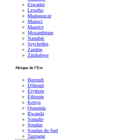
Eswatini
Lesotho
Madagascar
Malawi
Maurice
Mozambique
Namibie
Seychelles
Zambie
Zimbabwe
Afrique de l’Est
Burundi
Djibouti
Érythrée
Éthiopie
Kenya
Ouganda
Rwanda
Somalie
Soudan
Soudan du Sud
Tanzanie