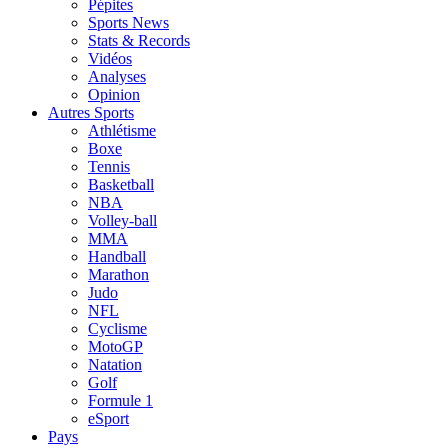
Pépites
Sports News
Stats & Records
Vidéos
Analyses
Opinion
Autres Sports
Athlétisme
Boxe
Tennis
Basketball
NBA
Volley-ball
MMA
Handball
Marathon
Judo
NFL
Cyclisme
MotoGP
Natation
Golf
Formule 1
eSport
Pays