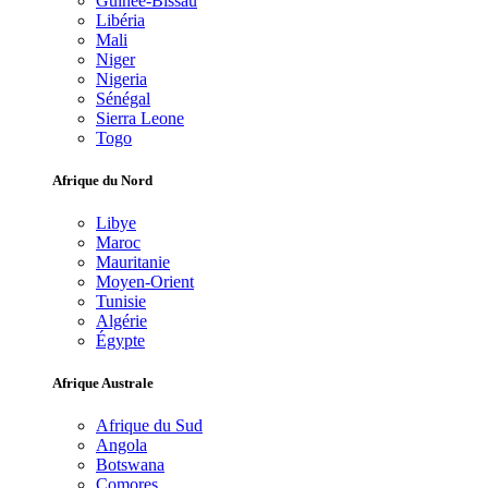
Guinée-Bissau
Libéria
Mali
Niger
Nigeria
Sénégal
Sierra Leone
Togo
Afrique du Nord
Libye
Maroc
Mauritanie
Moyen-Orient
Tunisie
Algérie
Égypte
Afrique Australe
Afrique du Sud
Angola
Botswana
Comores