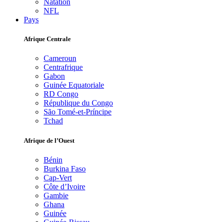
Natation
NFL
Pays
Afrique Centrale
Cameroun
Centrafrique
Gabon
Guinée Equatoriale
RD Congo
République du Congo
São Tomé-et-Príncipe
Tchad
Afrique de l’Ouest
Bénin
Burkina Faso
Cap-Vert
Côte d’Ivoire
Gambie
Ghana
Guinée