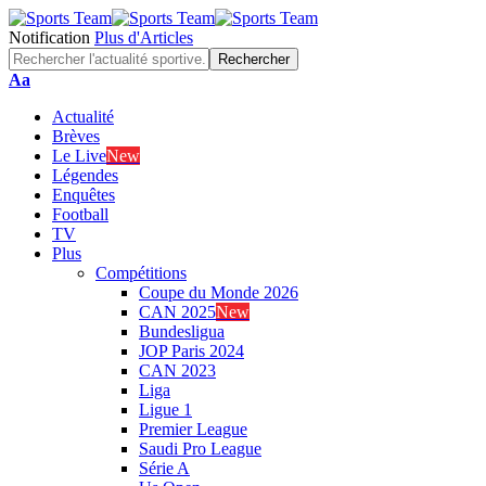
Notification
Plus d'Articles
Aa
Actualité
Brèves
Le Live
New
Légendes
Enquêtes
Football
TV
Plus
Compétitions
Coupe du Monde 2026
CAN 2025
New
Bundesligua
JOP Paris 2024
CAN 2023
Liga
Ligue 1
Premier League
Saudi Pro League
Série A