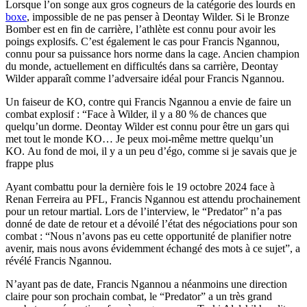
Lorsque l’on songe aux gros cogneurs de la catégorie des lourds en
boxe
, impossible de ne pas penser à Deontay Wilder. Si le Bronze
Bomber est en fin de carrière, l’athlète est connu pour avoir les
poings explosifs. C’est également le cas pour Francis Ngannou,
connu pour sa puissance hors norme dans la cage. Ancien champion
du monde, actuellement en difficultés dans sa carrière, Deontay
Wilder apparaît comme l’adversaire idéal pour Francis Ngannou.
Un faiseur de KO, contre qui Francis Ngannou a envie de faire un
combat explosif : “Face à Wilder, il y a 80 % de chances que
quelqu’un dorme. Deontay Wilder est connu pour être un gars qui
met tout le monde KO… Je peux moi-même mettre quelqu’un
KO. Au fond de moi, il y a un peu d’égo, comme si je savais que je
frappe plus
Ayant combattu pour la dernière fois le 19 octobre 2024 face à
Renan Ferreira au PFL, Francis Ngannou est attendu prochainement
pour un retour martial. Lors de l’interview, le “Predator” n’a pas
donné de date de retour et a dévoilé l’état des négociations pour son
combat : “Nous n’avons pas eu cette opportunité de planifier notre
avenir, mais nous avons évidemment échangé des mots à ce sujet”, a
révélé Francis Ngannou.
N’ayant pas de date, Francis Ngannou a néanmoins une direction
claire pour son prochain combat, le “Predator” a un très grand