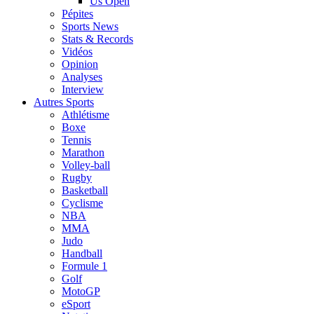
Us Open
Pépites
Sports News
Stats & Records
Vidéos
Opinion
Analyses
Interview
Autres Sports
Athlétisme
Boxe
Tennis
Marathon
Volley-ball
Rugby
Basketball
Cyclisme
NBA
MMA
Judo
Handball
Formule 1
Golf
MotoGP
eSport