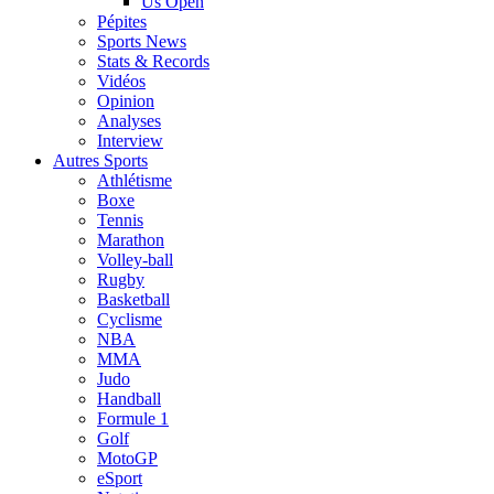
Us Open
Pépites
Sports News
Stats & Records
Vidéos
Opinion
Analyses
Interview
Autres Sports
Athlétisme
Boxe
Tennis
Marathon
Volley-ball
Rugby
Basketball
Cyclisme
NBA
MMA
Judo
Handball
Formule 1
Golf
MotoGP
eSport