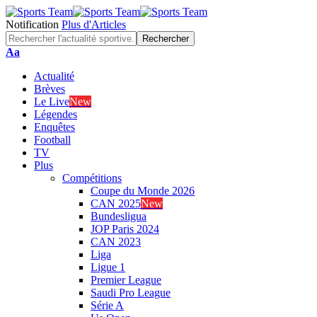
Notification
Plus d'Articles
Font
Aa
Resizer
Actualité
Brèves
Le Live
New
Légendes
Enquêtes
Football
TV
Plus
Compétitions
Coupe du Monde 2026
CAN 2025
New
Bundesligua
JOP Paris 2024
CAN 2023
Liga
Ligue 1
Premier League
Saudi Pro League
Série A