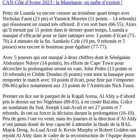
CAN Côte d’Ivoire 2023 : la Mauritanie, en quête d’exploit !
Petro de Luanda va encore creuser au troisième quart temps avec
Nicholas Faust (23 pts) et Yannick Moreira (11 points – 14 rebonds)
qui réussissent un round très offensif. Il s’en sort bien (66-55). Alors
qu’il menait par 11 points dans le dernier quart temps, Luanda a
manqué d’efficacité pour se faire rattraper avec 3 points d’écart (73-
70) à 4 minutes de la fin. Samkelo Cele (19 pts, 9 rebonds et 5
passes) sera encore le bourreau pour égaliser (77-77).
Avec 5 joueurs qui ont marqué à deux chiffres dont le Sénégalais
Abdoulaye Ndoye (14 points), les efforts de Cape Town pour
décrocher la prolongation seront en vain. John Pedro (13 points et
10 rebonds) et Childe Dundao (6 points) vont tenir la baraque pour
remporter le match avec 10 points d’écart, pour finir par l’emporter
(96-86) grâce notamment aux 23 points de l’Américain Nick Faust.
Premier en lice sur le parquet de la Kigali Arena, Al Ahly a d’abord
pris le dessus sur les Nigérians (89-83), à en croire Bal.nba. Grâce
au soudanais du Sud, Joseph Lual-Acuil et ses 27 points et 7
rebonds, ils ont su forcer la décision durant la prolongation (16-10).
Peu de gens l’ont vu venir, mais les joueurs et la direction d’Al Ahly
n’ont jamais douté de leur capacité à atteindre la finale de la BAL.
Majok Deng, Jo-Lual Acuil Jr, Kevin Murphy et Robert Golden ont
rejoint Al Ahly dans le cadre de la reconstruction de l’équipe depuis