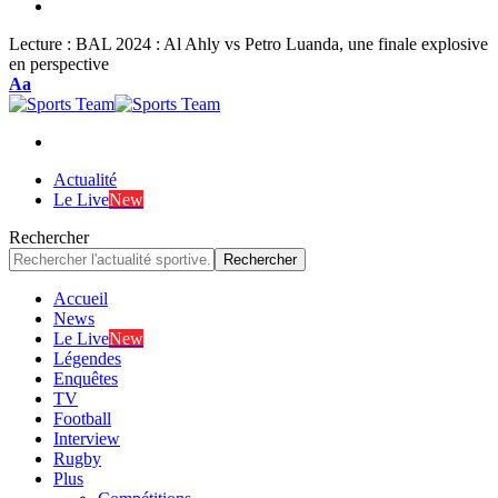
Lecture :
BAL 2024 : Al Ahly vs Petro Luanda, une finale explosive
en perspective
Font
Aa
Resizer
Actualité
Le Live
New
Rechercher
Accueil
News
Le Live
New
Légendes
Enquêtes
TV
Football
Interview
Rugby
Plus