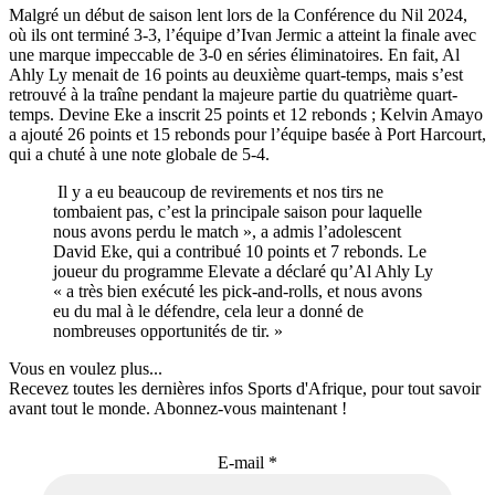
Malgré un début de saison lent lors de la Conférence du Nil 2024,
où ils ont terminé 3-3, l’équipe d’Ivan Jermic a atteint la finale avec
une marque impeccable de 3-0 en séries éliminatoires. En fait, Al
Ahly Ly menait de 16 points au deuxième quart-temps, mais s’est
retrouvé à la traîne pendant la majeure partie du quatrième quart-
temps. Devine Eke a inscrit 25 points et 12 rebonds ; Kelvin Amayo
a ajouté 26 points et 15 rebonds pour l’équipe basée à Port Harcourt,
qui a chuté à une note globale de 5-4.
Il y a eu beaucoup de revirements et nos tirs ne
tombaient pas, c’est la principale saison pour laquelle
nous avons perdu le match », a admis l’adolescent
David Eke, qui a contribué 10 points et 7 rebonds. Le
joueur du programme Elevate a déclaré qu’Al Ahly Ly
« a très bien exécuté les pick-and-rolls, et nous avons
eu du mal à le défendre, cela leur a donné de
nombreuses opportunités de tir. »
Vous en voulez plus...
Recevez toutes les dernières infos Sports d'Afrique, pour tout savoir
avant tout le monde. Abonnez-vous maintenant !
E-mail
*