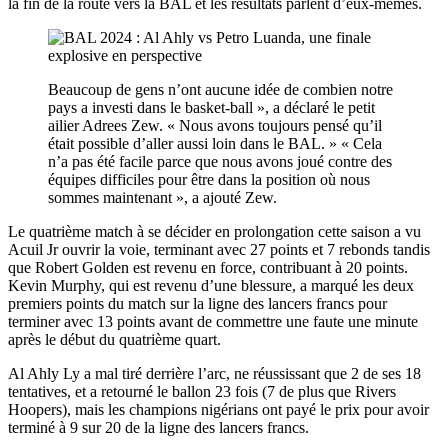
la fin de la route vers la BAL et les résultats parlent d’eux-mêmes.
Beaucoup de gens n’ont aucune idée de combien notre
pays a investi dans le basket-ball », a déclaré le petit
ailier Adrees Zew. « Nous avons toujours pensé qu’il
était possible d’aller aussi loin dans le BAL. » « Cela
n’a pas été facile parce que nous avons joué contre des
équipes difficiles pour être dans la position où nous
sommes maintenant », a ajouté Zew.
Le quatrième match à se décider en prolongation cette saison a vu
Acuil Jr ouvrir la voie, terminant avec 27 points et 7 rebonds tandis
que Robert Golden est revenu en force, contribuant à 20 points.
Kevin Murphy, qui est revenu d’une blessure, a marqué les deux
premiers points du match sur la ligne des lancers francs pour
terminer avec 13 points avant de commettre une faute une minute
après le début du quatrième quart.
Al Ahly Ly a mal tiré derrière l’arc, ne réussissant que 2 de ses 18
tentatives, et a retourné le ballon 23 fois (7 de plus que Rivers
Hoopers), mais les champions nigérians ont payé le prix pour avoir
terminé à 9 sur 20 de la ligne des lancers francs.