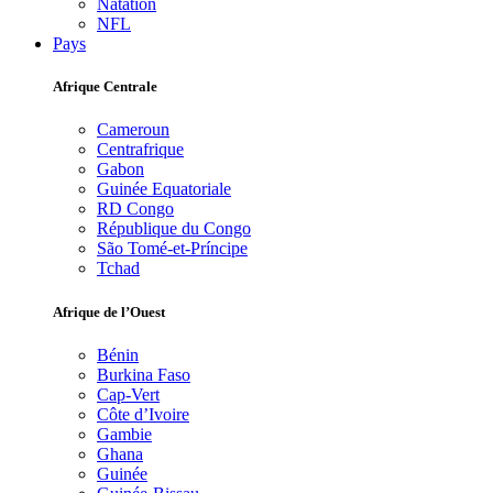
Natation
NFL
Pays
Afrique Centrale
Cameroun
Centrafrique
Gabon
Guinée Equatoriale
RD Congo
République du Congo
São Tomé-et-Príncipe
Tchad
Afrique de l’Ouest
Bénin
Burkina Faso
Cap-Vert
Côte d’Ivoire
Gambie
Ghana
Guinée