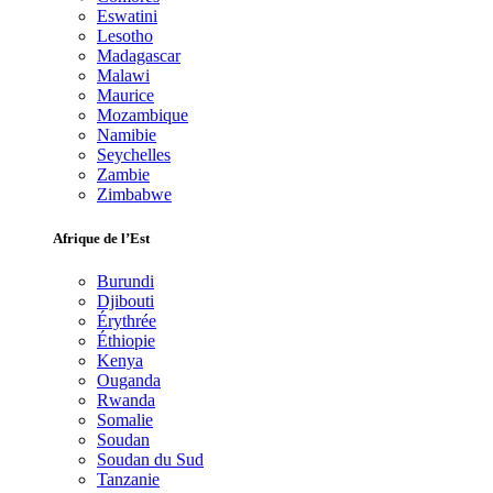
Eswatini
Lesotho
Madagascar
Malawi
Maurice
Mozambique
Namibie
Seychelles
Zambie
Zimbabwe
Afrique de l’Est
Burundi
Djibouti
Érythrée
Éthiopie
Kenya
Ouganda
Rwanda
Somalie
Soudan
Soudan du Sud
Tanzanie