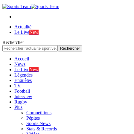
Actualité
Le Live
New
Rechercher
Accueil
News
Le Live
New
Légendes
Enquêtes
TV
Football
Interview
Rugby
Plus
Compétitions
Pépites
Sports News
Stats & Records