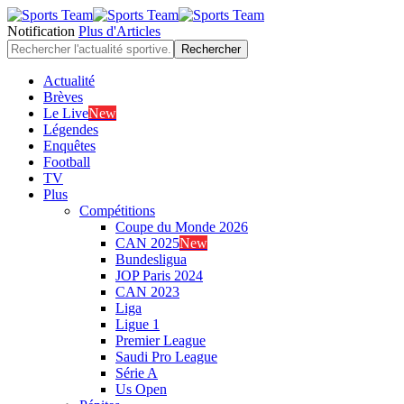
Notification
Plus d'Articles
Actualité
Brèves
Le Live
New
Légendes
Enquêtes
Football
TV
Plus
Compétitions
Coupe du Monde 2026
CAN 2025
New
Bundesligua
JOP Paris 2024
CAN 2023
Liga
Ligue 1
Premier League
Saudi Pro League
Série A
Us Open