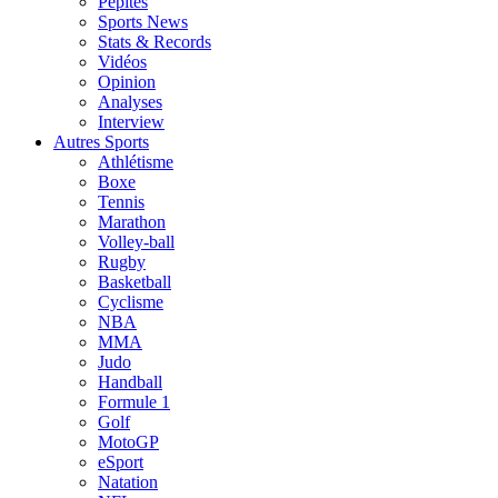
Pépites
Sports News
Stats & Records
Vidéos
Opinion
Analyses
Interview
Autres Sports
Athlétisme
Boxe
Tennis
Marathon
Volley-ball
Rugby
Basketball
Cyclisme
NBA
MMA
Judo
Handball
Formule 1
Golf
MotoGP
eSport
Natation