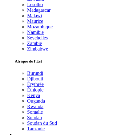
Lesotho
Madagascar
Malawi
Maurice
Mozambique
Namibie
Seychelles
Zambie
Zimbabwe
Afrique de l’Est
Burundi
Djibouti
Érythrée
Éthiopie
Kenya
Ouganda
Rwanda
Somalie
Soudan
Soudan du Sud
Tanzanie