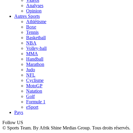
Vidéos
Analyses
Opinion
Autres Sports
Athlétisme
Boxe
Tennis
Basketball
NBA
Volley-ball
MMA
Handball
Marathon
Judo
NFL
Cyclisme
MotoGP
Natation
Golf
Formule 1
eSport
Pays
Follow US
© Sports Team. By Afrik Shine Medias Group. Tous droits réservés.