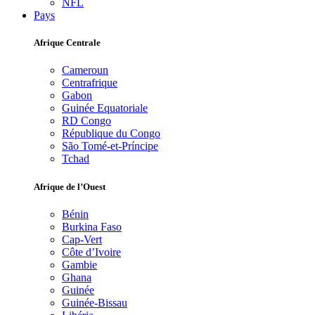
NFL
Pays
Afrique Centrale
Cameroun
Centrafrique
Gabon
Guinée Equatoriale
RD Congo
République du Congo
São Tomé-et-Príncipe
Tchad
Afrique de l’Ouest
Bénin
Burkina Faso
Cap-Vert
Côte d’Ivoire
Gambie
Ghana
Guinée
Guinée-Bissau