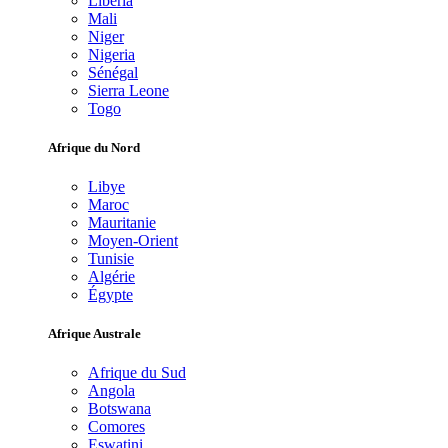
Libéria
Mali
Niger
Nigeria
Sénégal
Sierra Leone
Togo
Afrique du Nord
Libye
Maroc
Mauritanie
Moyen-Orient
Tunisie
Algérie
Égypte
Afrique Australe
Afrique du Sud
Angola
Botswana
Comores
Eswatini