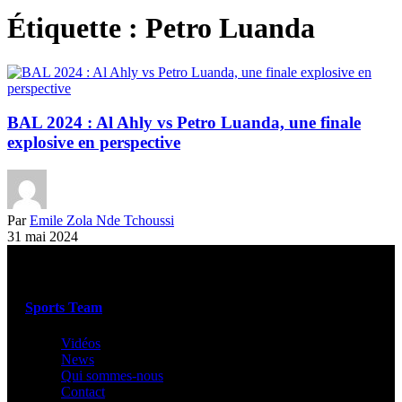
Étiquette :
Petro Luanda
BAL 2024 : Al Ahly vs Petro Luanda, une finale
explosive en perspective
Par
Emile Zola Nde Tchoussi
31 mai 2024
Sports Team
Vidéos
News
Qui sommes-nous
Contact