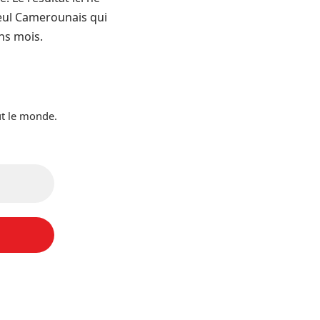
 seul Camerounais qui
ins mois.
ut le monde.