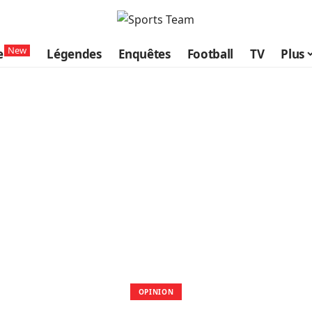
New
e
Légendes
Enquêtes
Football
TV
Plus
OPINION