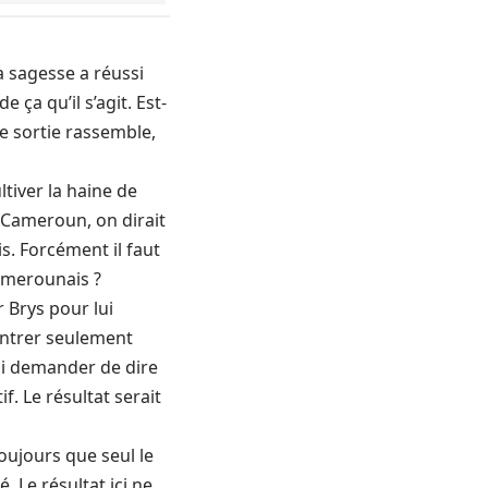
a sagesse a réussi
 ça qu’il s’agit. Est-
e sortie rassemble,
tiver la haine de
 Cameroun, on dirait
s. Forcément il faut
Camerounais ?
 Brys pour lui
ontrer seulement
lui demander de dire
. Le résultat serait
oujours que seul le
. Le résultat ici ne