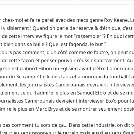
ir chez-moi et faire pareil avec des mecs genre Roy Keane. L
visiblement ! Quand on parle de réserve & d’éthique, c’est de
 de cette interview figure le mot “rassembler”? En quoi cett
t bien dans sa bulle ? Quel est l’agenda, le but ?
ours pas comment, d’un côté comme de l’autre, on peut cul
 de cette façon et penser pouvoir réussir sportivement. Au
u’on est d’abord Hibou ou Eglisien avant d’être Camerounai
 voix du 3e camp ? Celle des fans et amoureux du football 
ement, les journalistes Camerounais devraient interviewer
ulement ce qu’il admire le plus en Samuel Eto’o et de se m
s journalistes Camerounais devraient interviewer Eto’o pour 
dmire le plus en Marc Brys et de se montrer seulement positif
s pas comment tu sors de ça… Dans cette industrie, on dit t
 vaut au sens propre sur le terrain mais aussi au sens figuré