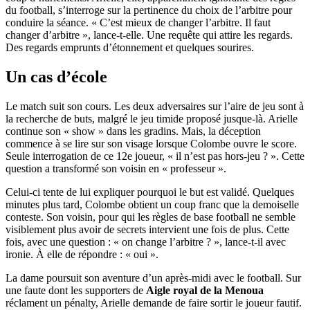
du football, s’interroge sur la pertinence du choix de l’arbitre pour
conduire la séance. « C’est mieux de changer l’arbitre. Il faut
changer d’arbitre », lance-t-elle. Une requête qui attire les regards.
Des regards emprunts d’étonnement et quelques sourires.
Un cas d’école
Le match suit son cours. Les deux adversaires sur l’aire de jeu sont à
la recherche de buts, malgré le jeu timide proposé jusque-là. Arielle
continue son « show » dans les gradins. Mais, la déception
commence à se lire sur son visage lorsque Colombe ouvre le score.
Seule interrogation de ce 12e joueur, « il n’est pas hors-jeu ? ». Cette
question a transformé son voisin en « professeur ».
Celui-ci tente de lui expliquer pourquoi le but est validé. Quelques
minutes plus tard, Colombe obtient un coup franc que la demoiselle
conteste. Son voisin, pour qui les règles de base football ne semble
visiblement plus avoir de secrets intervient une fois de plus. Cette
fois, avec une question : « on change l’arbitre ? », lance-t-il avec
ironie. À elle de répondre : « oui ».
La dame poursuit son aventure d’un après-midi avec le football. Sur
une faute dont les supporters de
Aigle royal de la Menoua
réclament un pénalty, Arielle demande de faire sortir le joueur fautif.