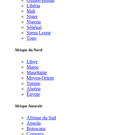
Guinée-Bissau
Libéria
Mali
Niger
Nigeria
Sénégal
Sierra Leone
Togo
Afrique du Nord
Libye
Maroc
Mauritanie
Moyen-Orient
Tunisie
Algérie
Égypte
Afrique Australe
Afrique du Sud
Angola
Botswana
Comores