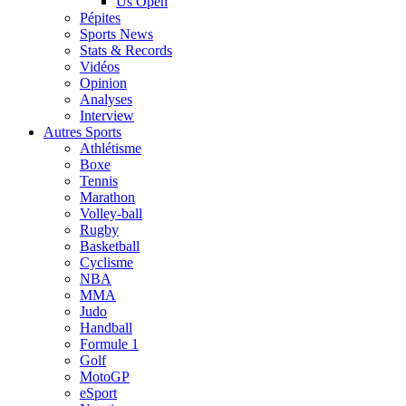
Us Open
Pépites
Sports News
Stats & Records
Vidéos
Opinion
Analyses
Interview
Autres Sports
Athlétisme
Boxe
Tennis
Marathon
Volley-ball
Rugby
Basketball
Cyclisme
NBA
MMA
Judo
Handball
Formule 1
Golf
MotoGP
eSport