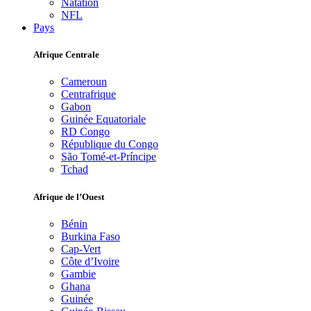
Natation
NFL
Pays
Afrique Centrale
Cameroun
Centrafrique
Gabon
Guinée Equatoriale
RD Congo
République du Congo
São Tomé-et-Príncipe
Tchad
Afrique de l’Ouest
Bénin
Burkina Faso
Cap-Vert
Côte d’Ivoire
Gambie
Ghana
Guinée