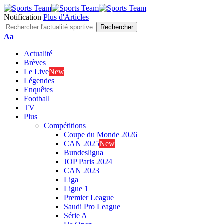
Notification
Plus d'Articles
Font
Aa
Resizer
Actualité
Brèves
Le Live
New
Légendes
Enquêtes
Football
TV
Plus
Compétitions
Coupe du Monde 2026
CAN 2025
New
Bundesligua
JOP Paris 2024
CAN 2023
Liga
Ligue 1
Premier League
Saudi Pro League
Série A