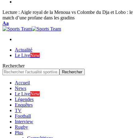
Lecture :
Aigle royal de la Menoua vs Colombe du Dja et Lobo : le
match d’une profane dans les gradins
Font
Aa
Resizer
Actualité
Le Live
New
Rechercher
Accueil
News
Le Live
New
Légendes
Enquêtes
TV
Football
Interview
Rugby
Plus