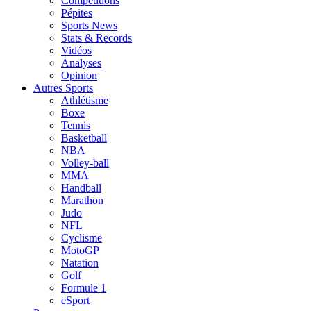
Compétitions
Pépites
Sports News
Stats & Records
Vidéos
Analyses
Opinion
Autres Sports
Athlétisme
Boxe
Tennis
Basketball
NBA
Volley-ball
MMA
Handball
Marathon
Judo
NFL
Cyclisme
MotoGP
Natation
Golf
Formule 1
eSport