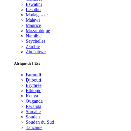
Eswatini
Lesotho
Madagascar
Malawi
Maurice
Mozambique
Namibie
Seychelles
Zambie
Zimbabwe
Afrique de l’Est
Burundi
Djibouti
Érythrée
Éthiopie
Kenya
Ouganda
Rwanda
Somalie
Soudan
Soudan du Sud
Tanzanie