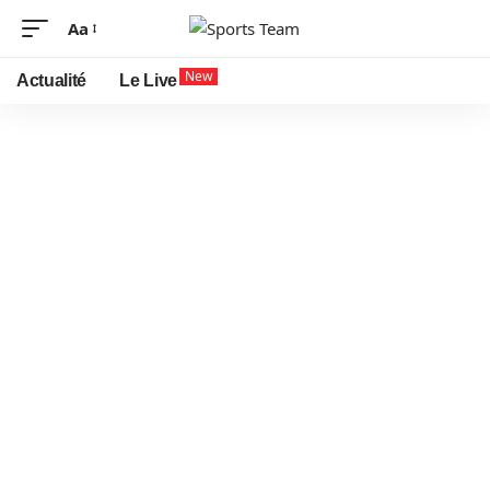
Aa
New
Actualité
Le Live