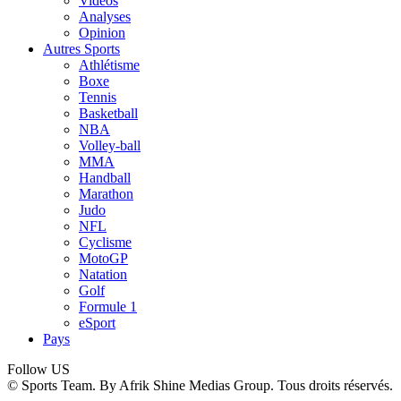
Vidéos
Analyses
Opinion
Autres Sports
Athlétisme
Boxe
Tennis
Basketball
NBA
Volley-ball
MMA
Handball
Marathon
Judo
NFL
Cyclisme
MotoGP
Natation
Golf
Formule 1
eSport
Pays
Follow US
© Sports Team. By Afrik Shine Medias Group. Tous droits réservés.