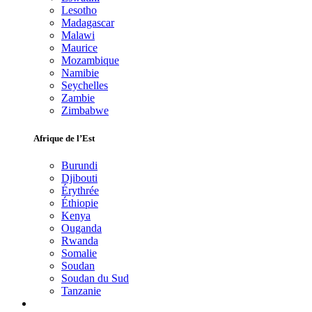
Lesotho
Madagascar
Malawi
Maurice
Mozambique
Namibie
Seychelles
Zambie
Zimbabwe
Afrique de l’Est
Burundi
Djibouti
Érythrée
Éthiopie
Kenya
Ouganda
Rwanda
Somalie
Soudan
Soudan du Sud
Tanzanie