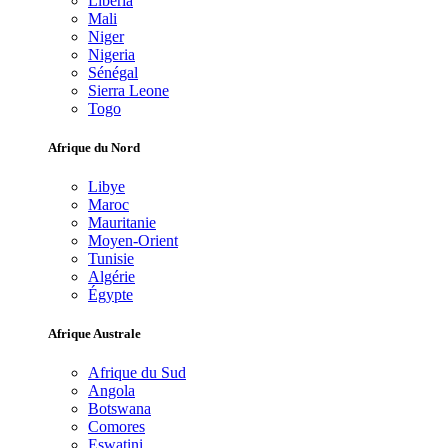
Libéria
Mali
Niger
Nigeria
Sénégal
Sierra Leone
Togo
Afrique du Nord
Libye
Maroc
Mauritanie
Moyen-Orient
Tunisie
Algérie
Égypte
Afrique Australe
Afrique du Sud
Angola
Botswana
Comores
Eswatini