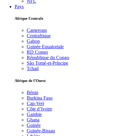
NFL
Pays
Afrique Centrale
Cameroun
Centrafrique
Gabon
Guinée Equatoriale
RD Congo
République du Congo
São Tomé-et-Príncipe
Tchad
Afrique de l’Ouest
Bénin
Burkina Faso
Cap-Vert
Côte d’Ivoire
Gambie
Ghana
Guinée
Guinée-Bissau