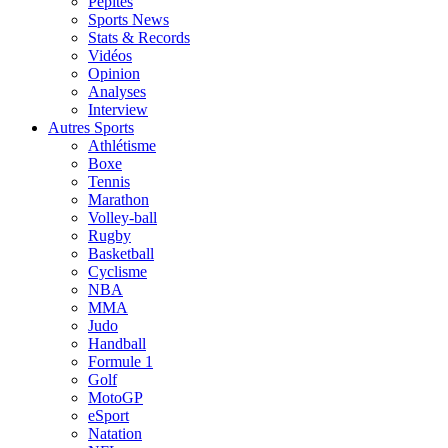
Pépites
Sports News
Stats & Records
Vidéos
Opinion
Analyses
Interview
Autres Sports
Athlétisme
Boxe
Tennis
Marathon
Volley-ball
Rugby
Basketball
Cyclisme
NBA
MMA
Judo
Handball
Formule 1
Golf
MotoGP
eSport
Natation