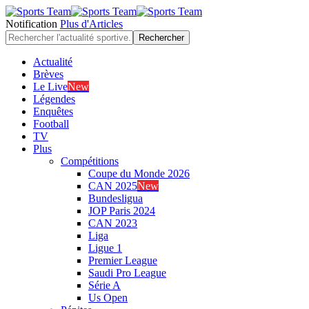
Notification
Plus d'Articles
Actualité
Brèves
Le Live
New
Légendes
Enquêtes
Football
TV
Plus
Compétitions
Coupe du Monde 2026
CAN 2025
New
Bundesligua
JOP Paris 2024
CAN 2023
Liga
Ligue 1
Premier League
Saudi Pro League
Série A
Us Open