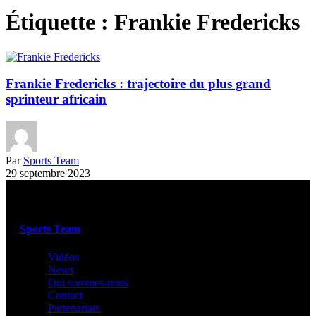
Étiquette :
Frankie Fredericks
Frankie Fredericks : trajectoire du plus grand
sprinteur africain
Par
Sports Team
29 septembre 2023
Sports Team
Vidéos
News
Qui sommes-nous
Contact
Partenariats