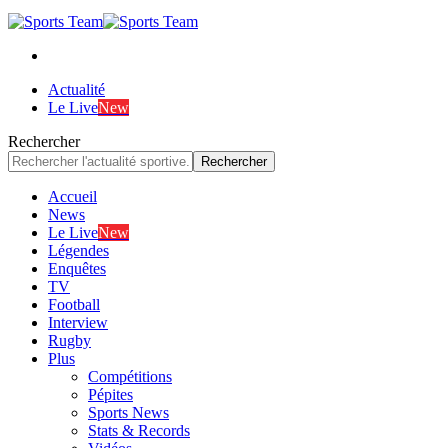
Actualité
Le Live
New
Rechercher
Accueil
News
Le Live
New
Légendes
Enquêtes
TV
Football
Interview
Rugby
Plus
Compétitions
Pépites
Sports News
Stats & Records