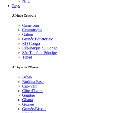
NFL
Pays
Afrique Centrale
Cameroun
Centrafrique
Gabon
Guinée Equatoriale
RD Congo
République du Congo
São Tomé-et-Príncipe
Tchad
Afrique de l’Ouest
Bénin
Burkina Faso
Cap-Vert
Côte d’Ivoire
Gambie
Ghana
Guinée
Guinée-Bissau