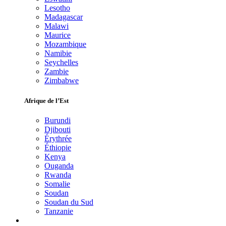
Lesotho
Madagascar
Malawi
Maurice
Mozambique
Namibie
Seychelles
Zambie
Zimbabwe
Afrique de l’Est
Burundi
Djibouti
Érythrée
Éthiopie
Kenya
Ouganda
Rwanda
Somalie
Soudan
Soudan du Sud
Tanzanie