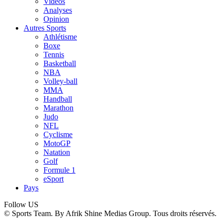
Vidéos
Analyses
Opinion
Autres Sports
Athlétisme
Boxe
Tennis
Basketball
NBA
Volley-ball
MMA
Handball
Marathon
Judo
NFL
Cyclisme
MotoGP
Natation
Golf
Formule 1
eSport
Pays
Follow US
© Sports Team. By Afrik Shine Medias Group. Tous droits réservés.