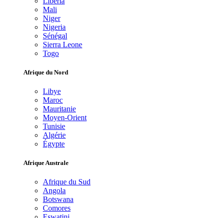
Libéria
Mali
Niger
Nigeria
Sénégal
Sierra Leone
Togo
Afrique du Nord
Libye
Maroc
Mauritanie
Moyen-Orient
Tunisie
Algérie
Égypte
Afrique Australe
Afrique du Sud
Angola
Botswana
Comores
Eswatini