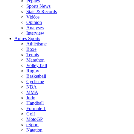
Pépites
Sports News
Stats & Records
Vidéos
Opinion
Analyses
Interview
Autres Sports
Athlétisme
Boxe
Tennis
Marathon
Volley-ball
Rugby
Basketball
Cyclisme
NBA
MMA
Judo
Handball
Formule 1
Golf
MotoGP
eSport
Natation