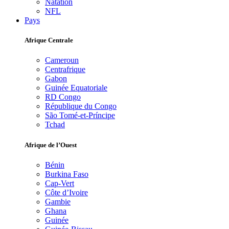
Natation
NFL
Pays
Afrique Centrale
Cameroun
Centrafrique
Gabon
Guinée Equatoriale
RD Congo
République du Congo
São Tomé-et-Príncipe
Tchad
Afrique de l’Ouest
Bénin
Burkina Faso
Cap-Vert
Côte d’Ivoire
Gambie
Ghana
Guinée