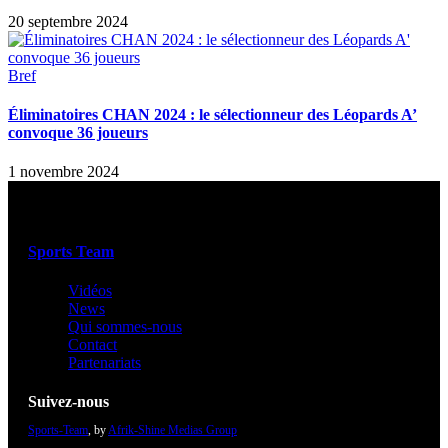
20 septembre 2024
Bref
Éliminatoires CHAN 2024 : le sélectionneur des Léopards A’
convoque 36 joueurs
1 novembre 2024
Sports Team
Vidéos
News
Qui sommes-nous
Contact
Partenariats
Suivez-nous
Sports-Team
, by
Afrik-Shine Medias Group