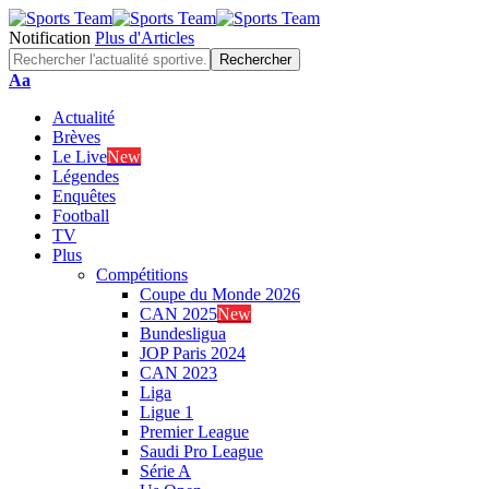
Notification
Plus d'Articles
Font
Aa
Resizer
Actualité
Brèves
Le Live
New
Légendes
Enquêtes
Football
TV
Plus
Compétitions
Coupe du Monde 2026
CAN 2025
New
Bundesligua
JOP Paris 2024
CAN 2023
Liga
Ligue 1
Premier League
Saudi Pro League
Série A