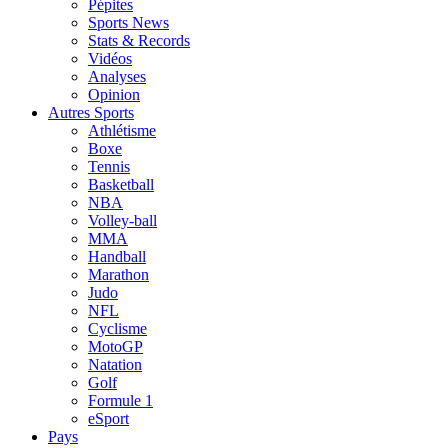
Pépites
Sports News
Stats & Records
Vidéos
Analyses
Opinion
Autres Sports
Athlétisme
Boxe
Tennis
Basketball
NBA
Volley-ball
MMA
Handball
Marathon
Judo
NFL
Cyclisme
MotoGP
Natation
Golf
Formule 1
eSport
Pays