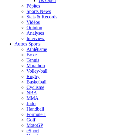
Us Open
Pépites
Sports News
Stats & Records
Vidéos
Opinion
Analyses
Interview
Autres Sports
Athlétisme
Boxe
Tennis
Marathon
Volley-ball
Rugby
Basketball
Cyclisme
NBA
MMA
Judo
Handball
Formule 1
Golf
MotoGP
eSport