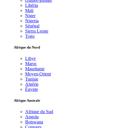
Guinée-Bissau
Libéria
Mali
Niger
Nigeria
Sénégal
Sierra Leone
Togo
Afrique du Nord
Libye
Maroc
Mauritanie
Moyen-Orient
Tunisie
Algérie
Égypte
Afrique Australe
Afrique du Sud
Angola
Botswana
Comores