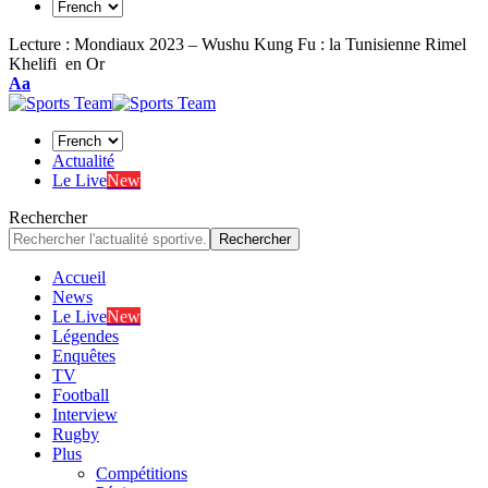
Lecture :
Mondiaux 2023 – Wushu Kung Fu : la Tunisienne Rimel
Khelifi en Or
Font
Aa
Resizer
Actualité
Le Live
New
Rechercher
Accueil
News
Le Live
New
Légendes
Enquêtes
TV
Football
Interview
Rugby
Plus
Compétitions