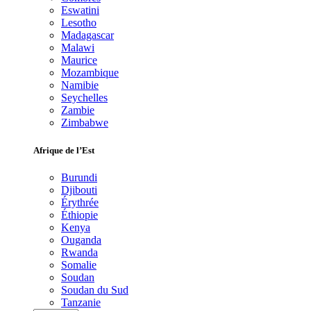
Eswatini
Lesotho
Madagascar
Malawi
Maurice
Mozambique
Namibie
Seychelles
Zambie
Zimbabwe
Afrique de l’Est
Burundi
Djibouti
Érythrée
Éthiopie
Kenya
Ouganda
Rwanda
Somalie
Soudan
Soudan du Sud
Tanzanie