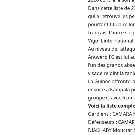
2026
contre la Somal
Dans cette liste de 
qui a retrouvé les p
pourtant titulaire lo
français. L’autre sur
Vigo. L’internationa
Au niveau de l’atta
Antwerp FC est lui a
l’un des grands abse
visage rejoint la ta
La Guinée affrontera
ensuite à Kampala po
groupe G avec 6 poin
Voici la liste comp
Gardiens : CAMARA 
Défenseurs : CAMAR
DIAKHABY Mouctar, 