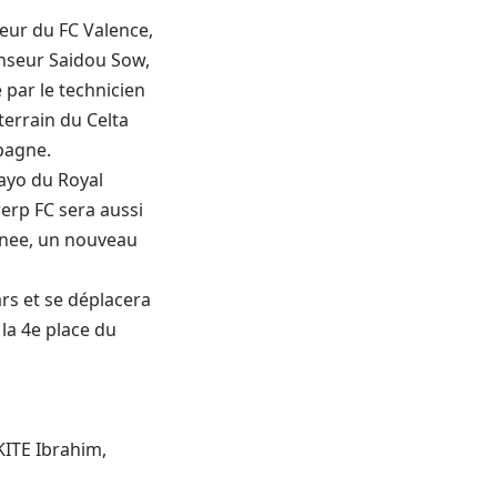
seur du FC Valence,
enseur Saidou Sow,
 par le technicien
terrain du Celta
pagne.
ayo du Royal
werp FC sera aussi
uinee, un nouveau
rs et se déplacera
la 4e place du
ITE Ibrahim,