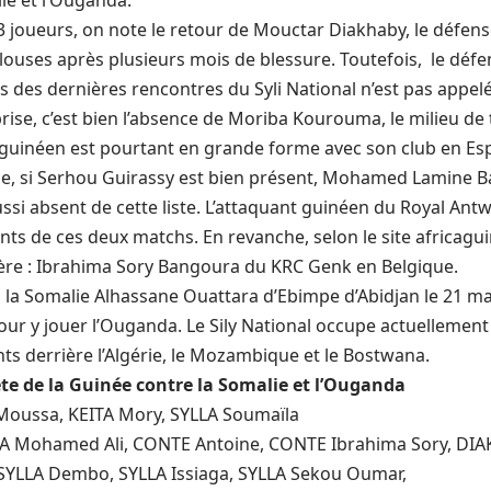
ie et l’Ouganda.
23 joueurs, on note le retour de Mouctar Diakhaby, le défen
elouses après plusieurs mois de blessure. Toutefois, le déf
rs des dernières rencontres du Syli National n’est pas appelé
prise, c’est bien l’absence de Moriba Kourouma, le milieu de 
l guinéen est pourtant en grande forme avec son club en Es
que, si Serhou Guirassy est bien présent, Mohamed Lamine B
ussi absent de cette liste. L’attaquant guinéen du Royal Ant
nts de ces deux matchs. En revanche, selon le site africag
nière : Ibrahima Sory Bangoura du KRC Genk en Belgique.
 la Somalie Alhassane Ouattara d’Ebimpe d’Abidjan le 21 ma
ur y jouer l’Ouganda. Le Sily National occupe actuellement 
ts derrière l’Algérie, le Mozambique et le Bostwana.
lète de la Guinée contre la Somalie et l’Ouganda
Moussa, KEITA Mory, SYLLA Soumaïla
A Mohamed Ali, CONTE Antoine, CONTE Ibrahima Sory, DIAK
SYLLA Dembo, SYLLA Issiaga, SYLLA Sekou Oumar,