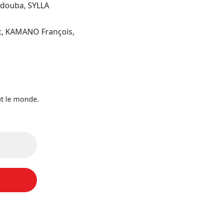
ydouba, SYLLA
t, KAMANO François,
ut le monde.