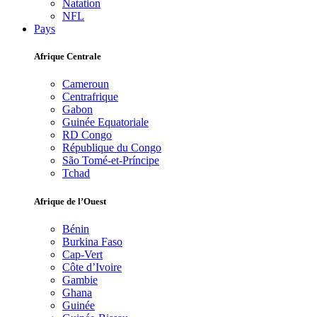
Natation
NFL
Pays
Afrique Centrale
Cameroun
Centrafrique
Gabon
Guinée Equatoriale
RD Congo
République du Congo
São Tomé-et-Príncipe
Tchad
Afrique de l’Ouest
Bénin
Burkina Faso
Cap-Vert
Côte d’Ivoire
Gambie
Ghana
Guinée