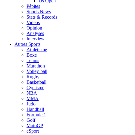
Us Open
Pépites
Sports News
Stats & Records
Vidéos
Opinion
Analyses
Interview
Autres Sports
Athlétisme
Boxe
Tennis
Marathon
Volley-ball
Rugby
Basketball
Cyclisme
NBA
MMA
Judo
Handball
Formule 1
Golf
MotoGP
eSport