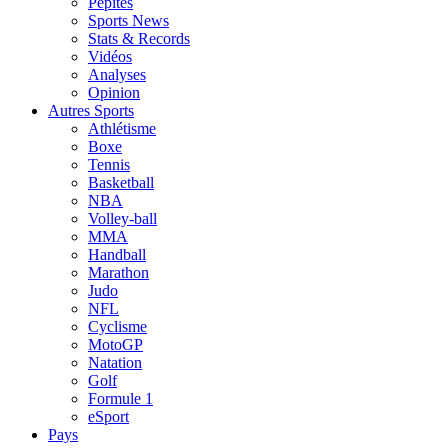
Pépites
Sports News
Stats & Records
Vidéos
Analyses
Opinion
Autres Sports
Athlétisme
Boxe
Tennis
Basketball
NBA
Volley-ball
MMA
Handball
Marathon
Judo
NFL
Cyclisme
MotoGP
Natation
Golf
Formule 1
eSport
Pays