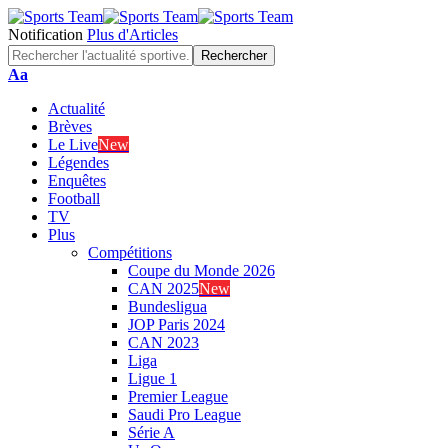
Notification
Plus d'Articles
Font
Aa
Resizer
Actualité
Brèves
Le Live
New
Légendes
Enquêtes
Football
TV
Plus
Compétitions
Coupe du Monde 2026
CAN 2025
New
Bundesligua
JOP Paris 2024
CAN 2023
Liga
Ligue 1
Premier League
Saudi Pro League
Série A