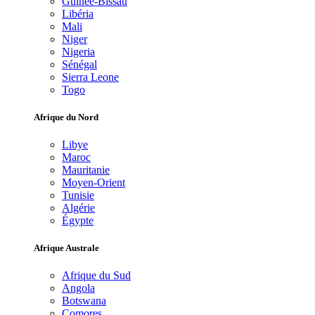
Guinée-Bissau
Libéria
Mali
Niger
Nigeria
Sénégal
Sierra Leone
Togo
Afrique du Nord
Libye
Maroc
Mauritanie
Moyen-Orient
Tunisie
Algérie
Égypte
Afrique Australe
Afrique du Sud
Angola
Botswana
Comores