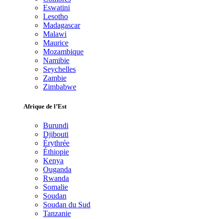
Eswatini
Lesotho
Madagascar
Malawi
Maurice
Mozambique
Namibie
Seychelles
Zambie
Zimbabwe
Afrique de l’Est
Burundi
Djibouti
Érythrée
Éthiopie
Kenya
Ouganda
Rwanda
Somalie
Soudan
Soudan du Sud
Tanzanie