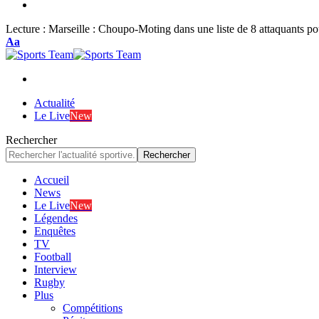
Lecture :
Marseille : Choupo-Moting dans une liste de 8 attaquants
Font
Aa
Resizer
Actualité
Le Live
New
Rechercher
Accueil
News
Le Live
New
Légendes
Enquêtes
TV
Football
Interview
Rugby
Plus
Compétitions