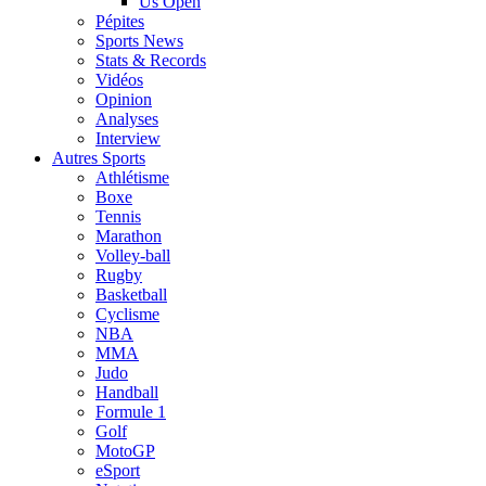
Us Open
Pépites
Sports News
Stats & Records
Vidéos
Opinion
Analyses
Interview
Autres Sports
Athlétisme
Boxe
Tennis
Marathon
Volley-ball
Rugby
Basketball
Cyclisme
NBA
MMA
Judo
Handball
Formule 1
Golf
MotoGP
eSport