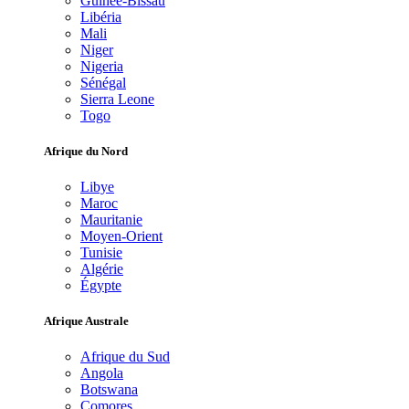
Guinée-Bissau
Libéria
Mali
Niger
Nigeria
Sénégal
Sierra Leone
Togo
Afrique du Nord
Libye
Maroc
Mauritanie
Moyen-Orient
Tunisie
Algérie
Égypte
Afrique Australe
Afrique du Sud
Angola
Botswana
Comores