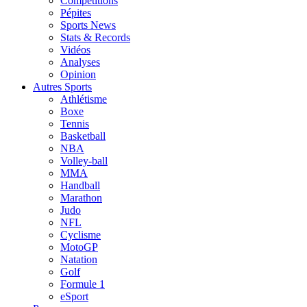
Compétitions
Pépites
Sports News
Stats & Records
Vidéos
Analyses
Opinion
Autres Sports
Athlétisme
Boxe
Tennis
Basketball
NBA
Volley-ball
MMA
Handball
Marathon
Judo
NFL
Cyclisme
MotoGP
Natation
Golf
Formule 1
eSport