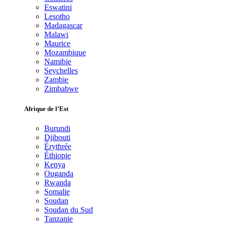
Eswatini
Lesotho
Madagascar
Malawi
Maurice
Mozambique
Namibie
Seychelles
Zambie
Zimbabwe
Afrique de l’Est
Burundi
Djibouti
Érythrée
Éthiopie
Kenya
Ouganda
Rwanda
Somalie
Soudan
Soudan du Sud
Tanzanie