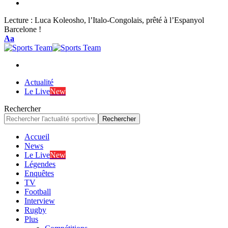
Lecture :
Luca Koleosho, l’Italo-Congolais, prêté à l’Espanyol
Barcelone !
Font
Aa
Resizer
Actualité
Le Live
New
Rechercher
Accueil
News
Le Live
New
Légendes
Enquêtes
TV
Football
Interview
Rugby
Plus