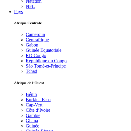
Natation
NFL
Pays
Afrique Centrale
Cameroun
Centrafrique
Gabon
Guinée Equatoriale
RD Congo
République du Congo
São Tomé-et-Príncipe
Tchad
Afrique de l’Ouest
Bénin
Burkina Faso
Cap-Vert
Côte d’Ivoire
Gambie
Ghana
Guinée