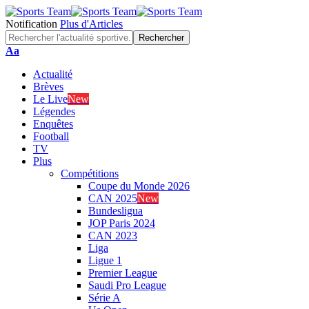
Notification
Plus d'Articles
Font
Aa
Resizer
Actualité
Brèves
Le Live
New
Légendes
Enquêtes
Football
TV
Plus
Compétitions
Coupe du Monde 2026
CAN 2025
New
Bundesligua
JOP Paris 2024
CAN 2023
Liga
Ligue 1
Premier League
Saudi Pro League
Série A