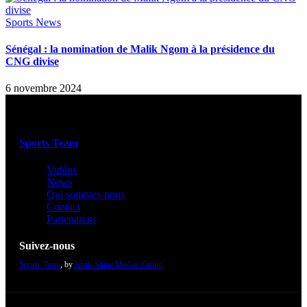
Sports News
Sénégal : la nomination de Malik Ngom à la présidence du
CNG divise
6 novembre 2024
Sports Team
Vidéos
News
Qui sommes-nous
Contact
Partenariats
Suivez-nous
Sports-Team
, by
Afrik-Shine Medias Group