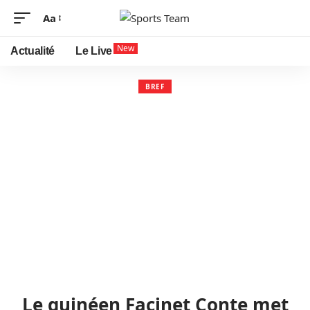
Aa
New
Actualité
Le Live
BREF
Le guinéen Facinet Conte met