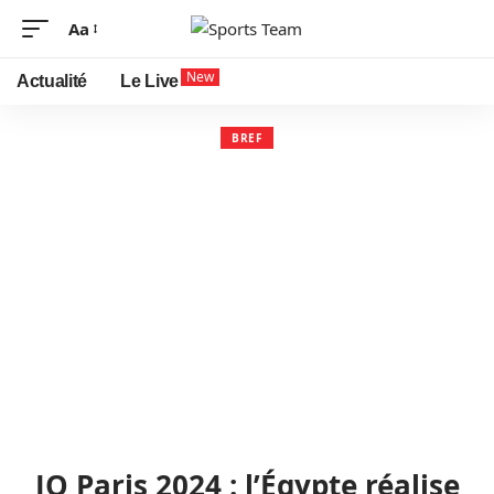
Aa
Font
Resizer
New
Actualité
Le Live
BREF
JO Paris 2024 : l’Égypte réalise