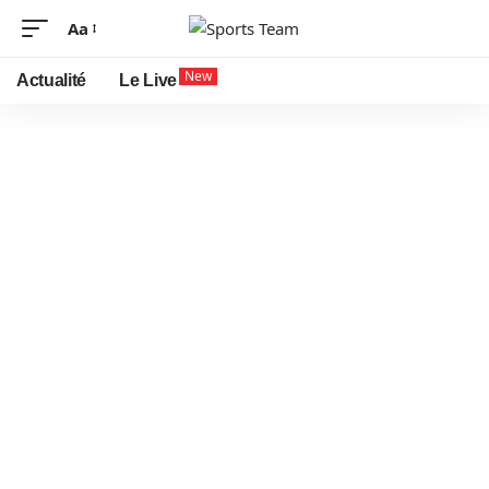
Aa
New
Actualité
Le Live