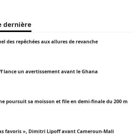
e dernière
el des repêchées aux allures de revanche
ipoff lance un avertissement avant le Ghana
poursuit sa moisson et file en demi-finale du 200 m
s favoris », Dimitri Lipoff avant Cameroun-Mali