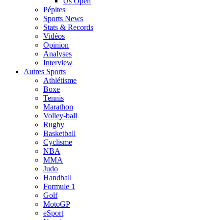
Us Open
Pépites
Sports News
Stats & Records
Vidéos
Opinion
Analyses
Interview
Autres Sports
Athlétisme
Boxe
Tennis
Marathon
Volley-ball
Rugby
Basketball
Cyclisme
NBA
MMA
Judo
Handball
Formule 1
Golf
MotoGP
eSport