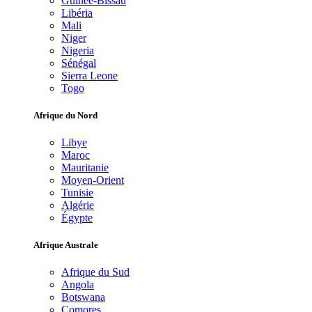
Guinée-Bissau
Libéria
Mali
Niger
Nigeria
Sénégal
Sierra Leone
Togo
Afrique du Nord
Libye
Maroc
Mauritanie
Moyen-Orient
Tunisie
Algérie
Égypte
Afrique Australe
Afrique du Sud
Angola
Botswana
Comores