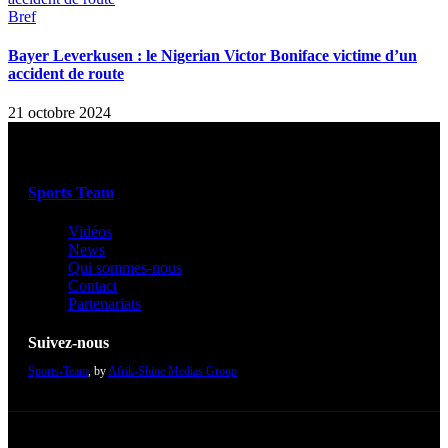
Bref
Bayer Leverkusen : le Nigerian Victor Boniface victime d’un
accident de route
21 octobre 2024
Sports Team
Vidéos
News
Qui sommes-nous
Contact
Partenariats
Suivez-nous
Sports-Team
, by
Afrik-Shine Medias Group