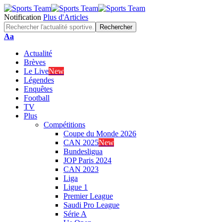
Notification
Plus d'Articles
Font
Aa
Resizer
Actualité
Brèves
Le Live
New
Légendes
Enquêtes
Football
TV
Plus
Compétitions
Coupe du Monde 2026
CAN 2025
New
Bundesligua
JOP Paris 2024
CAN 2023
Liga
Ligue 1
Premier League
Saudi Pro League
Série A