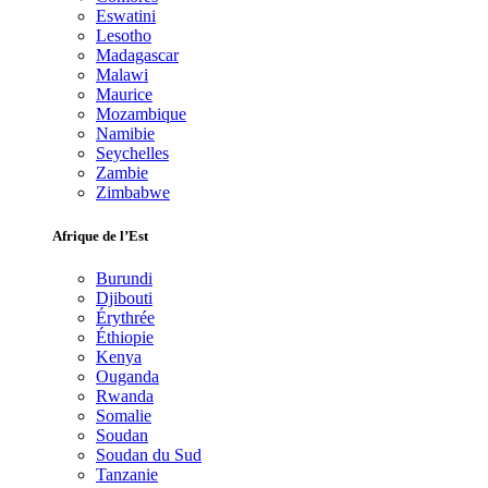
Eswatini
Lesotho
Madagascar
Malawi
Maurice
Mozambique
Namibie
Seychelles
Zambie
Zimbabwe
Afrique de l’Est
Burundi
Djibouti
Érythrée
Éthiopie
Kenya
Ouganda
Rwanda
Somalie
Soudan
Soudan du Sud
Tanzanie