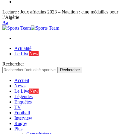
Lecture :
Jeux africains 2023 – Natation : cinq médailles pour
l’Algérie
Font
Aa
Resizer
Actualité
Le Live
New
Rechercher
Accueil
News
Le Live
New
Légendes
Enquêtes
TV
Football
Interview
Rugby
Plus