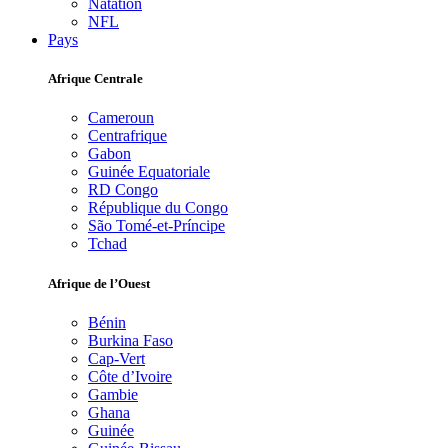
Natation
NFL
Pays
Afrique Centrale
Cameroun
Centrafrique
Gabon
Guinée Equatoriale
RD Congo
République du Congo
São Tomé-et-Príncipe
Tchad
Afrique de l’Ouest
Bénin
Burkina Faso
Cap-Vert
Côte d’Ivoire
Gambie
Ghana
Guinée