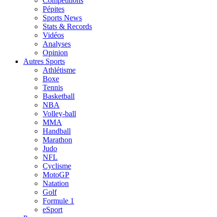
Compétitions
Pépites
Sports News
Stats & Records
Vidéos
Analyses
Opinion
Autres Sports
Athlétisme
Boxe
Tennis
Basketball
NBA
Volley-ball
MMA
Handball
Marathon
Judo
NFL
Cyclisme
MotoGP
Natation
Golf
Formule 1
eSport