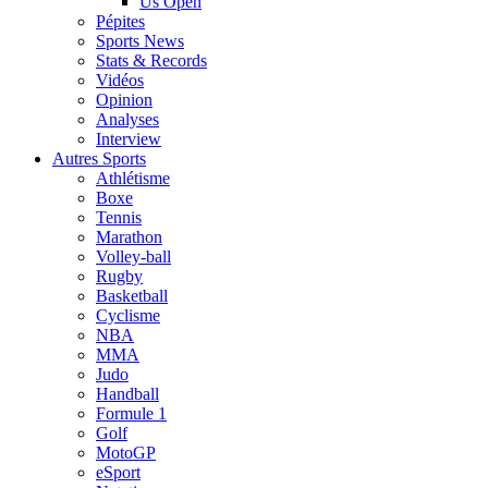
Us Open
Pépites
Sports News
Stats & Records
Vidéos
Opinion
Analyses
Interview
Autres Sports
Athlétisme
Boxe
Tennis
Marathon
Volley-ball
Rugby
Basketball
Cyclisme
NBA
MMA
Judo
Handball
Formule 1
Golf
MotoGP
eSport