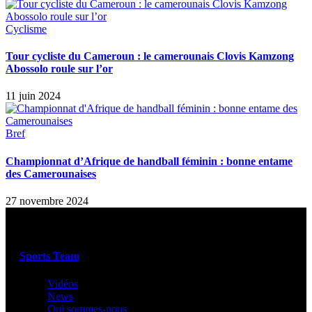
Cyclisme
Tour cycliste du Cameroun : le camerounais Clovis Kamzong
Abossolo roule sur l’or
11 juin 2024
Bref
Championnat d’Afrique de handball féminin : bonne entame
des Camerounaises
27 novembre 2024
Sports Team
Vidéos
News
Qui sommes-nous