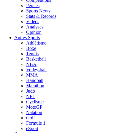
Compétitions
Pépites
Sports News
Stats & Records
Vidéos
Analyses
Opinion
Autres Sports
Athlétisme
Boxe
Tennis
Basketball
NBA
Volley-ball
MMA
Handball
Marathon
Judo
NFL
Cyclisme
MotoGP
Natation
Golf
Formule 1
eSport