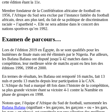
cette édition étant la 11e.
Membre fondateur de la Confédération africaine de football en
1956, l’Afrique du Sud sera exclue par l’instance faitière du football
africain, deux ans plus tard, du fait de sa politique de discrimination
raciale « l’apartheid ». Elle ne sera admise dans le concert des
nations sportives qu’en 1992.
Examen de parcours…
Lors de l’édition 2019 en Égypte, ils se sont qualifiés pour les
huitièmes de finale mais ont été éliminés par le Nigeria. Par ailleurs,
les Bafana Bafana ont disputé jusqu’à 42 matches dans la
compétition, leur meilleure série de matchs ayant eu lieu lors des
éditions 1996, 1998 et 2000.
En termes de résultats, les Bafana ont remporté 16 matchs, fait 13
nuls et perdu 13 matchs depuis leur participation à la CAN.
L’Afrique du Sud a marqué 48 fois dans l’histoire de la compétition,
sa plus grande victoire étant sa victoire 4-1 contre la Namibie en
phase de groupes en 1998.
Notons que, l’équipe d’Afrique du Sud de football, surnommée les
Bafana Bafana
(signifiant « les garçons, les garçons » ou « les gars,
les gars » en xhosa), est constituée par une sélection des meilleurs