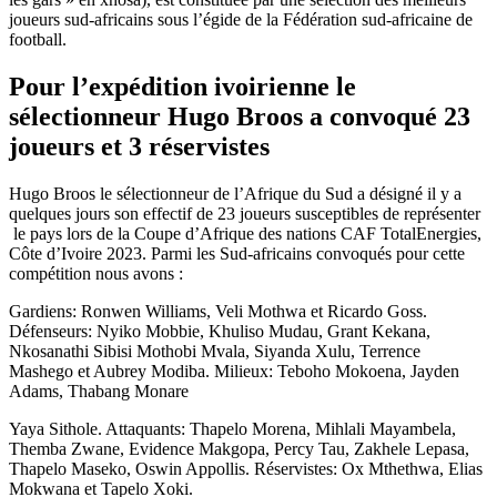
joueurs sud-africains sous l’égide de la Fédération sud-africaine de
football.
Pour l’expédition ivoirienne le
sélectionneur Hugo Broos a convoqué 23
joueurs et 3 réservistes
Hugo Broos le sélectionneur de l’Afrique du Sud a désigné il y a
quelques jours son effectif de 23 joueurs susceptibles de représenter
le pays lors de la Coupe d’Afrique des nations CAF TotalEnergies,
Côte d’Ivoire 2023. Parmi les Sud-africains convoqués pour cette
compétition nous avons :
Gardiens: Ronwen Williams, Veli Mothwa et Ricardo Goss.
Défenseurs: Nyiko Mobbie, Khuliso Mudau, Grant Kekana,
Nkosanathi Sibisi Mothobi Mvala, Siyanda Xulu, Terrence
Mashego et Aubrey Modiba. Milieux: Teboho Mokoena, Jayden
Adams, Thabang Monare
Yaya Sithole. Attaquants: Thapelo Morena, Mihlali Mayambela,
Themba Zwane, Evidence Makgopa, Percy Tau, Zakhele Lepasa,
Thapelo Maseko, Oswin Appollis. Réservistes: Ox Mthethwa, Elias
Mokwana et Tapelo Xoki.