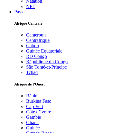
Natation
NFL
Pays
Afrique Centrale
Cameroun
Centrafrique
Gabon
Guinée Equatoriale
RD Congo
République du Congo
São Tomé-et-Príncipe
Tchad
Afrique de l’Ouest
Bénin
Burkina Faso
Cap-Vert
Côte d’Ivoire
Gambie
Ghana
Guinée