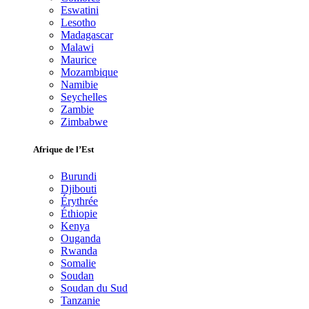
Eswatini
Lesotho
Madagascar
Malawi
Maurice
Mozambique
Namibie
Seychelles
Zambie
Zimbabwe
Afrique de l’Est
Burundi
Djibouti
Érythrée
Éthiopie
Kenya
Ouganda
Rwanda
Somalie
Soudan
Soudan du Sud
Tanzanie