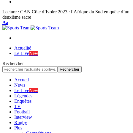
Lecture :
CAN Côte d’Ivoire 2023 : l’Afrique du Sud en quête d’un
deuxième sacre
Font
Aa
Resizer
Actualité
Le Live
New
Rechercher
Accueil
News
Le Live
New
Légendes
Enquêtes
TV
Football
Interview
Rugby
Plus