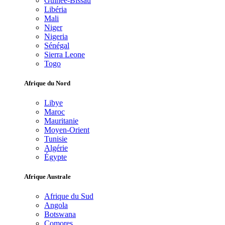
Guinée-Bissau
Libéria
Mali
Niger
Nigeria
Sénégal
Sierra Leone
Togo
Afrique du Nord
Libye
Maroc
Mauritanie
Moyen-Orient
Tunisie
Algérie
Égypte
Afrique Australe
Afrique du Sud
Angola
Botswana
Comores