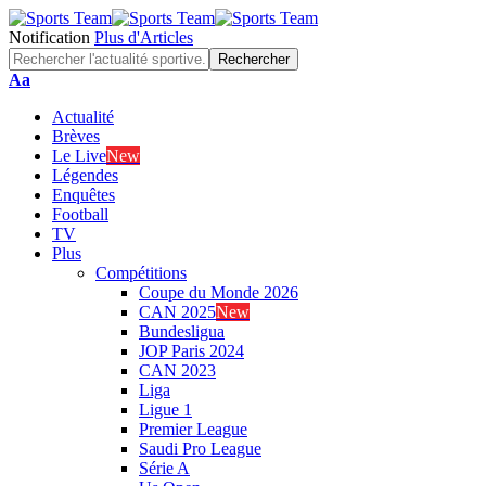
Notification
Plus d'Articles
Font
Aa
Resizer
Actualité
Brèves
Le Live
New
Légendes
Enquêtes
Football
TV
Plus
Compétitions
Coupe du Monde 2026
CAN 2025
New
Bundesligua
JOP Paris 2024
CAN 2023
Liga
Ligue 1
Premier League
Saudi Pro League
Série A