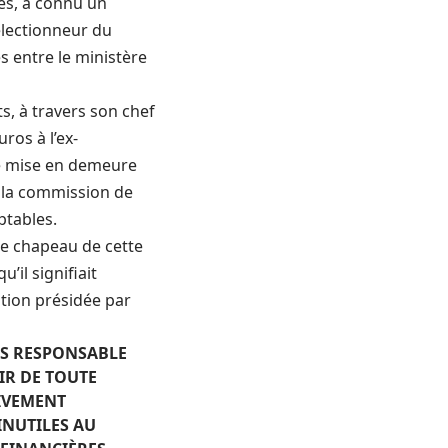
es, a connu un
électionneur du
 entre le ministère
s, à travers son chef
ros à l’ex-
lle mise en demeure
t la commission de
ptables.
le chapeau de cette
’il signifiait
tution présidée par
US RESPONSABLE
NIR DE TOUTE
TIVEMENT
INUTILES AU