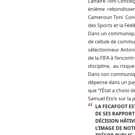
L’affaire Toni Conce
énième rebondisseme
Cameroun Toni Conce
des Sports et la Féd
Dans un communiqué p
de cellule de communi
sélectionneur Antoni
de la FIFA à l’encon
discipline, au risqu
Dans son communiqué
dépense dans un pays 
que “l’État a choisi 
Samuel Eto’o
sur la 
LA FECAFOOT ES
DE SES RAPPORTS
DÉCISION HÂTIV
L’IMAGE DE NOT