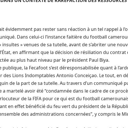
 DANS UN CONTEXTE DE RARÉFACTION DES RESSOURCES 
it évidemment pas rester sans réaction à un tel rappel à l’o
iqué. Dans celui-ci l’instance faitière du football camerou
« insultes » venues de sa tutelle, avant de s’abriter une nouv
 l’État, en affirmant que la décision de résiliation du contrat
ctée au plus haut niveau par le président Paul Biya.
 publique, la Fecafoot s’est déresponsabilisée quant à l’ardo
ur des Lions Indomptables Antonio Conceiçao. Le tout, en 
n de la part de sa tutelle. Au travers d’un communiqué p
ère a martelé avoir été “condamnée dans le cadre de ce procè
erlocuteur de la FIFA pour ce qui est du football camerounais
ant en effet bénéficié du feu vert du président de la Républi
’ensemble des administrations concernées”, y compris le M