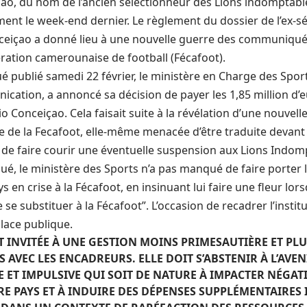
içao, du nom de l’ancien sélectionneur des Lions indomptabl
nt le week-end dernier. Le règlement du dossier de l’ex-s
içao a donné lieu à une nouvelle guerre des communiqués
ération camerounaise de football (Fécafoot).
ublié samedi 22 février, le ministère en Charge des Sport
cation, a annoncé sa décision de payer les 1,85 million d’eu
o Conceiçao. Cela faisait suite à la révélation d’une nouve
tre de la Fecafoot, elle-même menacée d’être traduite devan
e de faire courir une éventuelle suspension aux Lions Indom
, le ministère des Sports n’a pas manqué de faire porter 
en crise à la Fécafoot, en insinuant lui faire une fleur lorsqu
de se substituer à la Fécafoot”. L’occasion de recadrer l’insti
place publique.
T INVITÉE À UNE GESTION MOINS PRIMESAUTIÈRE ET PL
 AVEC LES ENCADREURS. ELLE DOIT S’ABSTENIR À L’AVE
E ET IMPULSIVE QUI SOIT DE NATURE À IMPACTER NÉGA
RE PAYS ET À INDUIRE DES DÉPENSES SUPPLÉMENTAIRES 