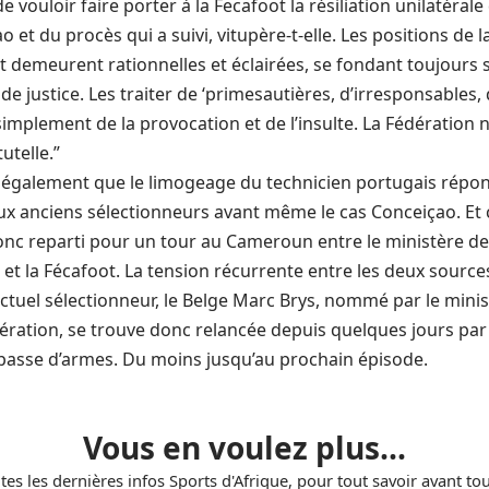
e vouloir faire porter à la Fecafoot la résiliation unilatéral
o et du procès qui a suivi, vitupère-t-elle. Les positions de 
t demeurent rationnelles et éclairées, se fondant toujours
t de justice. Les traiter de ‘primesautières, d’irresponsables,
 simplement de la provocation et de l’insulte. La Fédération 
utelle.”
e également que le limogeage du technicien portugais rép
x anciens sélectionneurs avant même le cas Conceiçao. Et ce
donc reparti pour un tour au Cameroun entre le ministère de
 et la Fécafoot. La tension récurrente entre les deux sources
l’actuel sélectionneur, le Belge Marc Brys, nommé par le min
ration, se trouve donc relancée depuis quelques jours par 
 passe d’armes. Du moins jusqu’au prochain épisode.
Vous en voulez plus...
tes les dernières infos Sports d'Afrique, pour tout savoir avant to