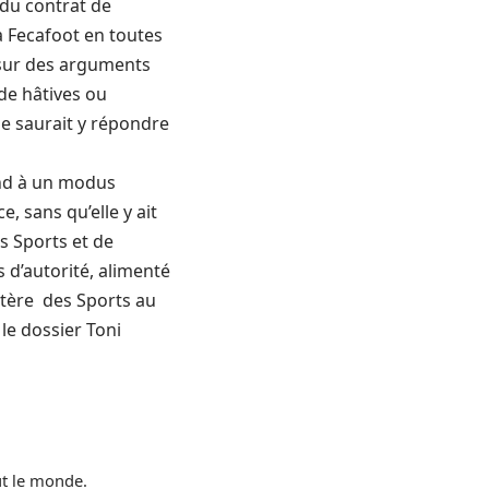
e du contrat de
la Fecafoot en toutes
 sur des arguments
 de hâtives ou
ne saurait y répondre
ond à un modus
, sans qu’elle y ait
s Sports et de
 d’autorité, alimenté
istère des Sports au
le dossier Toni
ut le monde.