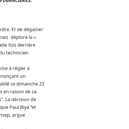
FINANCIÈRES.
rdre. Et de dégainer
nais déplore la «
elle fois derrière
 du technicien
ise à régler à
dénonçant un
ublié ce dimanche 23
s en raison de sa
”. La décision de
que Paul Biya “et
insep, argue