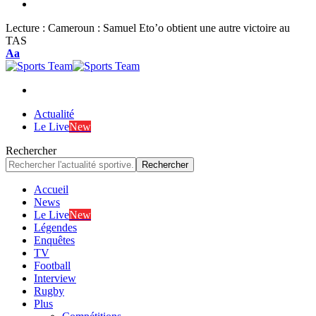
Lecture :
Cameroun : Samuel Eto’o obtient une autre victoire au
TAS
Font
Aa
Resizer
Actualité
Le Live
New
Rechercher
Accueil
News
Le Live
New
Légendes
Enquêtes
TV
Football
Interview
Rugby
Plus