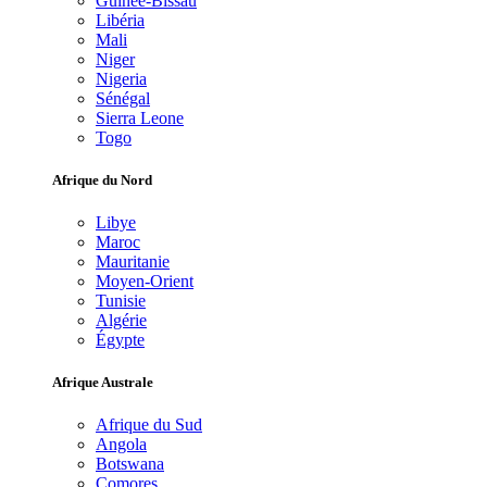
Guinée-Bissau
Libéria
Mali
Niger
Nigeria
Sénégal
Sierra Leone
Togo
Afrique du Nord
Libye
Maroc
Mauritanie
Moyen-Orient
Tunisie
Algérie
Égypte
Afrique Australe
Afrique du Sud
Angola
Botswana
Comores