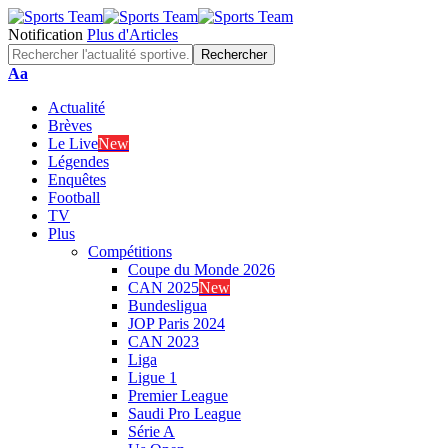
Notification
Plus d'Articles
Font
Aa
Resizer
Actualité
Brèves
Le Live
New
Légendes
Enquêtes
Football
TV
Plus
Compétitions
Coupe du Monde 2026
CAN 2025
New
Bundesligua
JOP Paris 2024
CAN 2023
Liga
Ligue 1
Premier League
Saudi Pro League
Série A