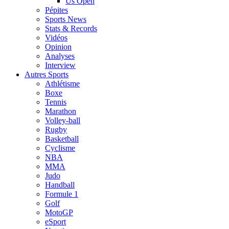
Us Open
Pépites
Sports News
Stats & Records
Vidéos
Opinion
Analyses
Interview
Autres Sports
Athlétisme
Boxe
Tennis
Marathon
Volley-ball
Rugby
Basketball
Cyclisme
NBA
MMA
Judo
Handball
Formule 1
Golf
MotoGP
eSport