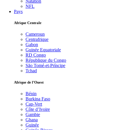
Natation
NFL
Pays
Afrique Centrale
Cameroun
Centrafrique
Gabon
Guinée Equatoriale
RD Congo
République du Congo
São Tomé-et-Príncipe
Tchad
Afrique de l’Ouest
Bénin
Burkina Faso
Cap-Vert
Côte d’Ivoire
Gambie
Ghana
Guinée