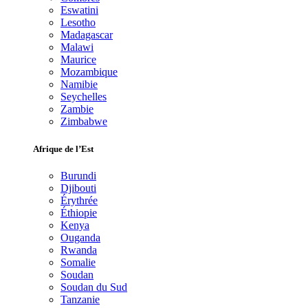
Eswatini
Lesotho
Madagascar
Malawi
Maurice
Mozambique
Namibie
Seychelles
Zambie
Zimbabwe
Afrique de l’Est
Burundi
Djibouti
Érythrée
Éthiopie
Kenya
Ouganda
Rwanda
Somalie
Soudan
Soudan du Sud
Tanzanie