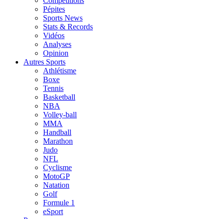
Compétitions
Pépites
Sports News
Stats & Records
Vidéos
Analyses
Opinion
Autres Sports
Athlétisme
Boxe
Tennis
Basketball
NBA
Volley-ball
MMA
Handball
Marathon
Judo
NFL
Cyclisme
MotoGP
Natation
Golf
Formule 1
eSport