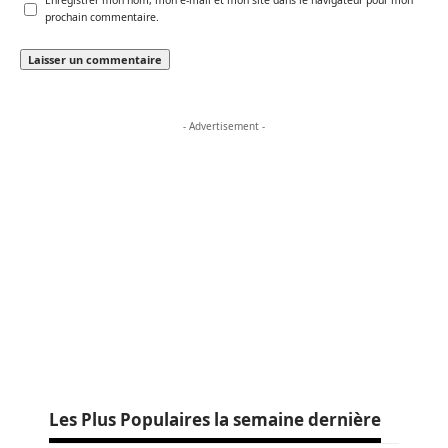
Enregistrer mon nom, mon e-mail et mon site dans le navigateur pour mon
prochain commentaire.
- Advertisement -
Les Plus Populaires la semaine dernière