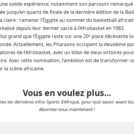
 une solide expérience, notamment son parcours remarqué à 
ée jusqu’en quarts de finale de la dernière édition de la Ba
a claire : ramener l’Égypte au sommet du basketball africain
réalisé depuis leur dernier sacre à
l’Afrobasket
en 1983.
 plus grand que l’Égypte reste sur une 20ᵉ place décevante lo
de. Actuellement, les Pharaons occupent la deuxième pos
toires de l’Afrobasket, avec un bilan de deux victoires pour
oire. Avec cette nomination, l’ambition est de transformer c
r la scène africaine.
Vous en voulez plus...
tes les dernières infos Sports d'Afrique, pour tout savoir avant to
Abonnez-vous maintenant !
E-
mail