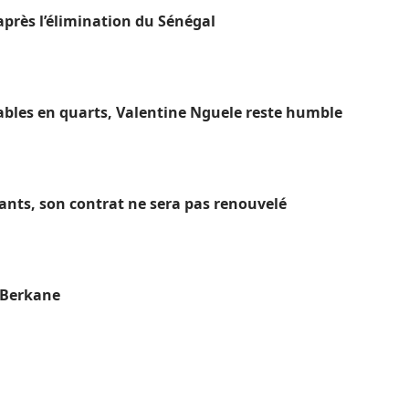
près l’élimination du Sénégal
ables en quarts, Valentine Nguele reste humble
hants, son contrat ne sera pas renouvelé
S Berkane