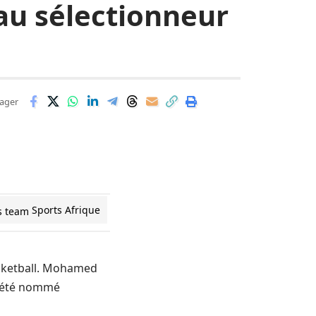
au sélectionneur
ager
Sports Afrique
asketball. Mohamed
a été nommé