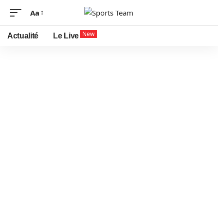
Aa
New
Actualité
Le Live