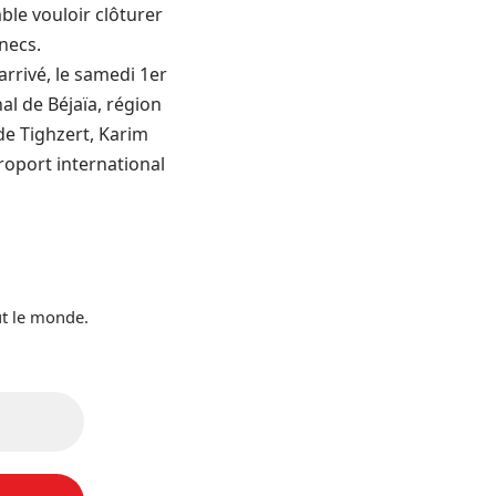
ble vouloir clôturer
necs.
arrivé, le samedi 1er
nal de Béjaïa, région
 de Tighzert, Karim
éroport international
ut le monde.