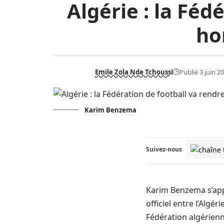
Algérie : la Féd
ho
Emile Zola Nde Tchoussi
Publié 3 juin 2
Karim Benzema
Suivez-nous
Karim Benzema s’app
officiel entre l’Algé
Fédération algérienn