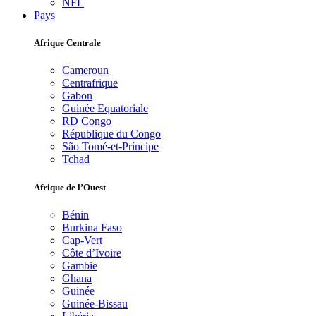
NFL
Pays
Afrique Centrale
Cameroun
Centrafrique
Gabon
Guinée Equatoriale
RD Congo
République du Congo
São Tomé-et-Príncipe
Tchad
Afrique de l’Ouest
Bénin
Burkina Faso
Cap-Vert
Côte d’Ivoire
Gambie
Ghana
Guinée
Guinée-Bissau