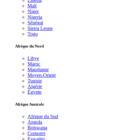
Libéria
Mali
Niger
Nigeria
Sénégal
Sierra Leone
Togo
Afrique du Nord
Libye
Maroc
Mauritanie
Moyen-Orient
Tunisie
Algérie
Égypte
Afrique Australe
Afrique du Sud
Angola
Botswana
Comores
Eswatini