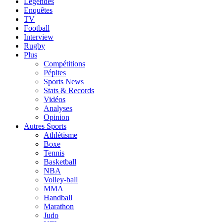
Légendes
Enquêtes
TV
Football
Interview
Rugby
Plus
Compétitions
Pépites
Sports News
Stats & Records
Vidéos
Analyses
Opinion
Autres Sports
Athlétisme
Boxe
Tennis
Basketball
NBA
Volley-ball
MMA
Handball
Marathon
Judo