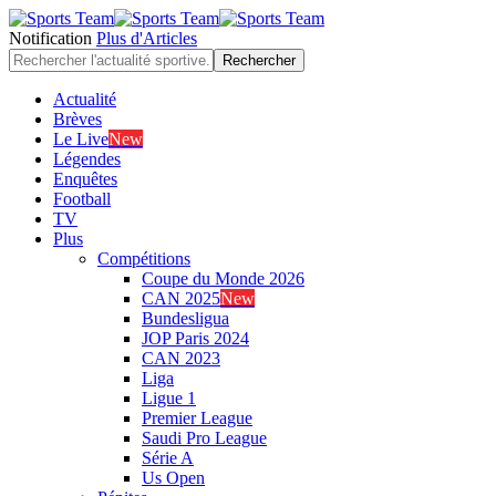
Notification
Plus d'Articles
Actualité
Brèves
Le Live
New
Légendes
Enquêtes
Football
TV
Plus
Compétitions
Coupe du Monde 2026
CAN 2025
New
Bundesligua
JOP Paris 2024
CAN 2023
Liga
Ligue 1
Premier League
Saudi Pro League
Série A
Us Open