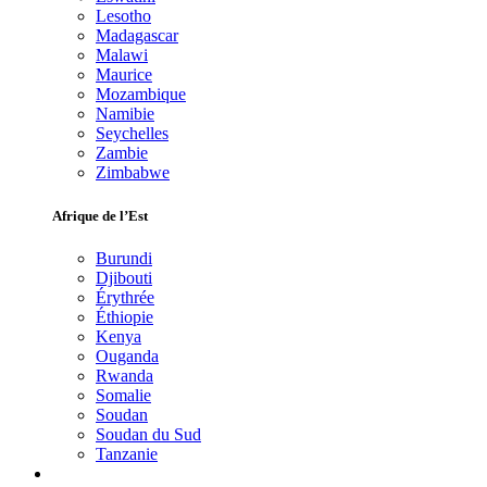
Lesotho
Madagascar
Malawi
Maurice
Mozambique
Namibie
Seychelles
Zambie
Zimbabwe
Afrique de l’Est
Burundi
Djibouti
Érythrée
Éthiopie
Kenya
Ouganda
Rwanda
Somalie
Soudan
Soudan du Sud
Tanzanie