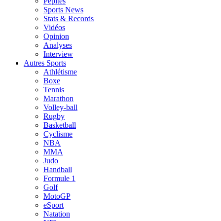
Pépites
Sports News
Stats & Records
Vidéos
Opinion
Analyses
Interview
Autres Sports
Athlétisme
Boxe
Tennis
Marathon
Volley-ball
Rugby
Basketball
Cyclisme
NBA
MMA
Judo
Handball
Formule 1
Golf
MotoGP
eSport
Natation