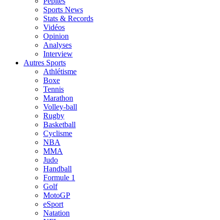
Pépites
Sports News
Stats & Records
Vidéos
Opinion
Analyses
Interview
Autres Sports
Athlétisme
Boxe
Tennis
Marathon
Volley-ball
Rugby
Basketball
Cyclisme
NBA
MMA
Judo
Handball
Formule 1
Golf
MotoGP
eSport
Natation