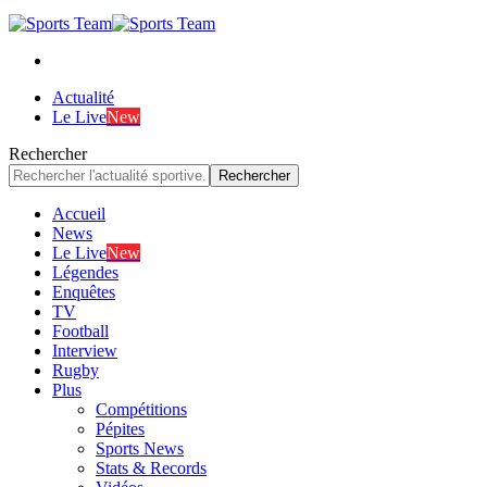
Actualité
Le Live
New
Rechercher
Accueil
News
Le Live
New
Légendes
Enquêtes
TV
Football
Interview
Rugby
Plus
Compétitions
Pépites
Sports News
Stats & Records