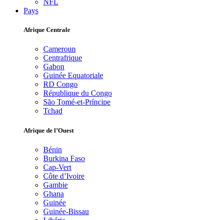
NFL
Pays
Afrique Centrale
Cameroun
Centrafrique
Gabon
Guinée Equatoriale
RD Congo
République du Congo
São Tomé-et-Príncipe
Tchad
Afrique de l’Ouest
Bénin
Burkina Faso
Cap-Vert
Côte d’Ivoire
Gambie
Ghana
Guinée
Guinée-Bissau