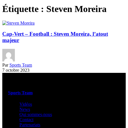
Étiquette :
Steven Moreira
Cap-Vert – Football : Steven Moreira, l’atout
majeur
Par
Sports Team
7 octobre 2023
Sports Team
Vidéos
News
Qui sommes-nous
Contact
Partenariats