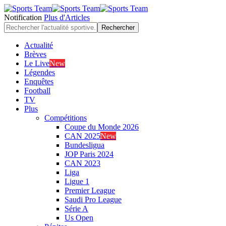
Notification
Plus d'Articles
Actualité
Brèves
Le Live
New
Légendes
Enquêtes
Football
TV
Plus
Compétitions
Coupe du Monde 2026
CAN 2025
New
Bundesligua
JOP Paris 2024
CAN 2023
Liga
Ligue 1
Premier League
Saudi Pro League
Série A
Us Open