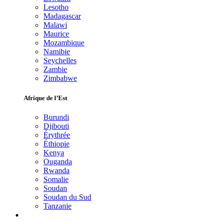
Lesotho
Madagascar
Malawi
Maurice
Mozambique
Namibie
Seychelles
Zambie
Zimbabwe
Afrique de l’Est
Burundi
Djibouti
Érythrée
Éthiopie
Kenya
Ouganda
Rwanda
Somalie
Soudan
Soudan du Sud
Tanzanie