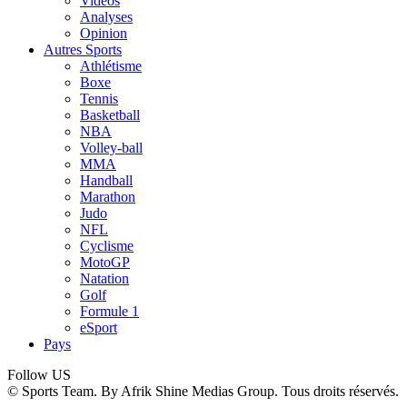
Vidéos
Analyses
Opinion
Autres Sports
Athlétisme
Boxe
Tennis
Basketball
NBA
Volley-ball
MMA
Handball
Marathon
Judo
NFL
Cyclisme
MotoGP
Natation
Golf
Formule 1
eSport
Pays
Follow US
© Sports Team. By Afrik Shine Medias Group. Tous droits réservés.