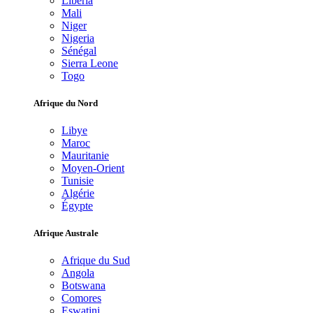
Libéria
Mali
Niger
Nigeria
Sénégal
Sierra Leone
Togo
Afrique du Nord
Libye
Maroc
Mauritanie
Moyen-Orient
Tunisie
Algérie
Égypte
Afrique Australe
Afrique du Sud
Angola
Botswana
Comores
Eswatini