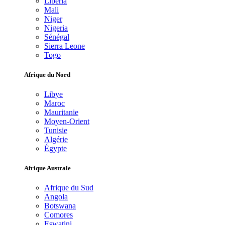
Libéria
Mali
Niger
Nigeria
Sénégal
Sierra Leone
Togo
Afrique du Nord
Libye
Maroc
Mauritanie
Moyen-Orient
Tunisie
Algérie
Égypte
Afrique Australe
Afrique du Sud
Angola
Botswana
Comores
Eswatini