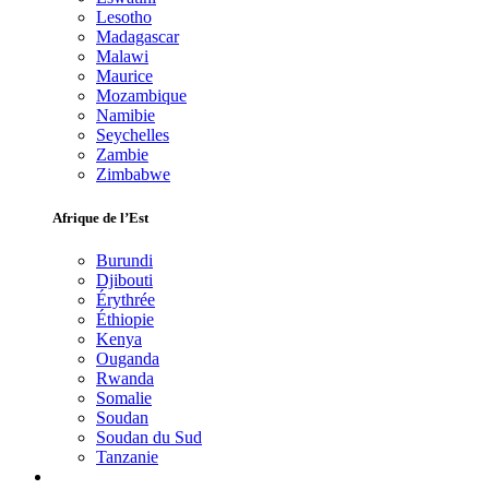
Lesotho
Madagascar
Malawi
Maurice
Mozambique
Namibie
Seychelles
Zambie
Zimbabwe
Afrique de l’Est
Burundi
Djibouti
Érythrée
Éthiopie
Kenya
Ouganda
Rwanda
Somalie
Soudan
Soudan du Sud
Tanzanie