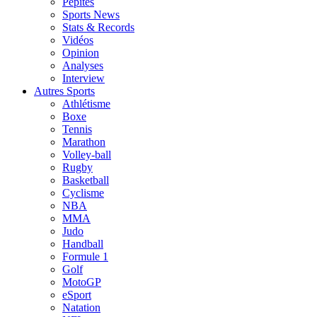
Pépites
Sports News
Stats & Records
Vidéos
Opinion
Analyses
Interview
Autres Sports
Athlétisme
Boxe
Tennis
Marathon
Volley-ball
Rugby
Basketball
Cyclisme
NBA
MMA
Judo
Handball
Formule 1
Golf
MotoGP
eSport
Natation