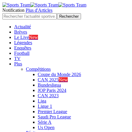
Notification
Plus d'Articles
Actualité
Brèves
Le Live
New
Légendes
Enquêtes
Football
TV
Plus
Compétitions
Coupe du Monde 2026
CAN 2025
New
Bundesligua
JOP Paris 2024
CAN 2023
Liga
Ligue 1
Premier League
Saudi Pro League
Série A
Us Open