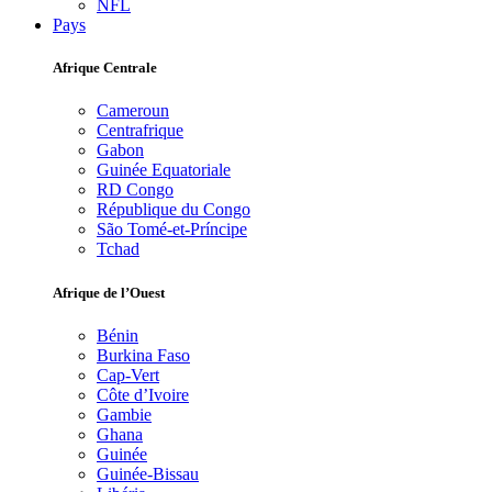
NFL
Pays
Afrique Centrale
Cameroun
Centrafrique
Gabon
Guinée Equatoriale
RD Congo
République du Congo
São Tomé-et-Príncipe
Tchad
Afrique de l’Ouest
Bénin
Burkina Faso
Cap-Vert
Côte d’Ivoire
Gambie
Ghana
Guinée
Guinée-Bissau