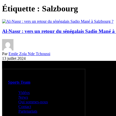
Étiquette :
Salzbourg
Al-Nassr : vers un retour du sénégalais Sadio Mané à
Par
Emile Zola Nde Tchoussi
13 juillet 2024
Sports Team
Vidéos
News
Qui sommes-nous
Contact
Partenariats