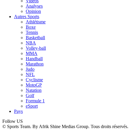
Vidéos
Analyses
Opinion
Autres Sports
Athlétisme
Boxe
Tennis
Basketball
NBA
Volley-ball
MMA
Handball
Marathon
Judo
NFL
Cyclisme
MotoGP
Natation
Golf
Formule 1
eSport
Pays
Follow US
© Sports Team. By Afrik Shine Medias Group. Tous droits réservés.