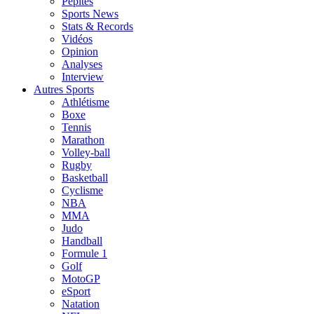
Pépites
Sports News
Stats & Records
Vidéos
Opinion
Analyses
Interview
Autres Sports
Athlétisme
Boxe
Tennis
Marathon
Volley-ball
Rugby
Basketball
Cyclisme
NBA
MMA
Judo
Handball
Formule 1
Golf
MotoGP
eSport
Natation