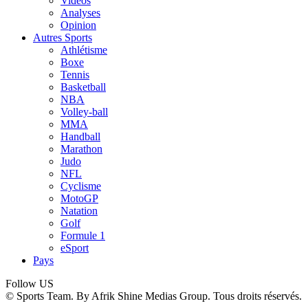
Vidéos
Analyses
Opinion
Autres Sports
Athlétisme
Boxe
Tennis
Basketball
NBA
Volley-ball
MMA
Handball
Marathon
Judo
NFL
Cyclisme
MotoGP
Natation
Golf
Formule 1
eSport
Pays
Follow US
© Sports Team. By Afrik Shine Medias Group. Tous droits réservés.