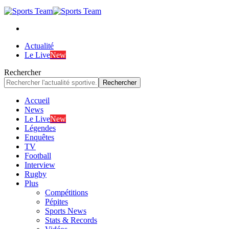
Actualité
Le Live
New
Rechercher
Accueil
News
Le Live
New
Légendes
Enquêtes
TV
Football
Interview
Rugby
Plus
Compétitions
Pépites
Sports News
Stats & Records