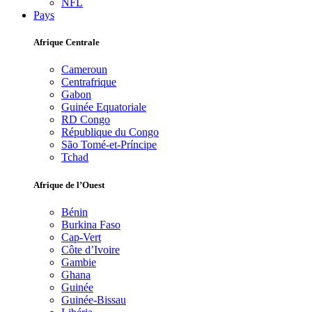
NFL
Pays
Afrique Centrale
Cameroun
Centrafrique
Gabon
Guinée Equatoriale
RD Congo
République du Congo
São Tomé-et-Príncipe
Tchad
Afrique de l’Ouest
Bénin
Burkina Faso
Cap-Vert
Côte d’Ivoire
Gambie
Ghana
Guinée
Guinée-Bissau