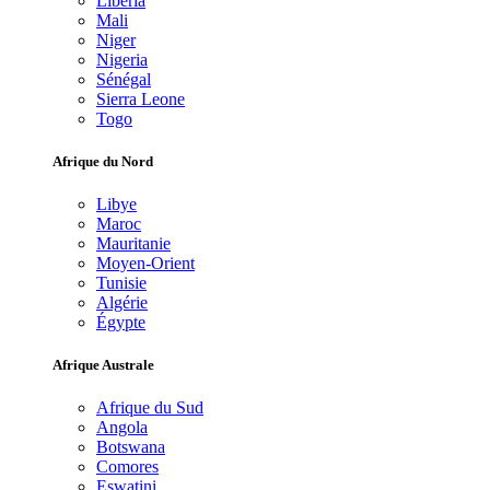
Libéria
Mali
Niger
Nigeria
Sénégal
Sierra Leone
Togo
Afrique du Nord
Libye
Maroc
Mauritanie
Moyen-Orient
Tunisie
Algérie
Égypte
Afrique Australe
Afrique du Sud
Angola
Botswana
Comores
Eswatini