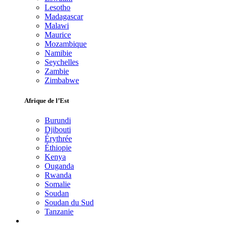
Lesotho
Madagascar
Malawi
Maurice
Mozambique
Namibie
Seychelles
Zambie
Zimbabwe
Afrique de l’Est
Burundi
Djibouti
Érythrée
Éthiopie
Kenya
Ouganda
Rwanda
Somalie
Soudan
Soudan du Sud
Tanzanie