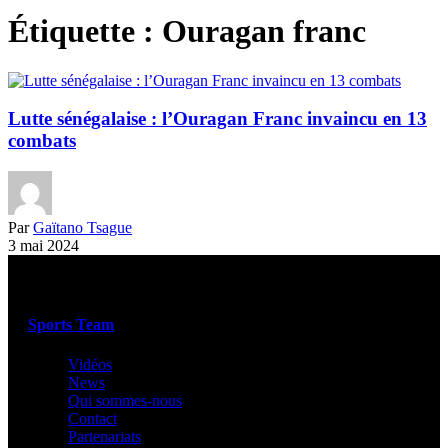
Étiquette :
Ouragan franc
Lutte sénégalaise : l’Ouragan Franc invaincu en 13
combats
Par
Gaïtano Tsague
3 mai 2024
Sports Team
Vidéos
News
Qui sommes-nous
Contact
Partenariats