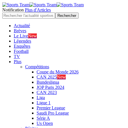
Notification
Plus d'Articles
Actualité
Brèves
Le Live
New
Légendes
Enquêtes
Football
TV
Plus
Compétitions
Coupe du Monde 2026
CAN 2025
New
Bundesligua
JOP Paris 2024
CAN 2023
Liga
Ligue 1
Premier League
Saudi Pro League
Série A
Us Open