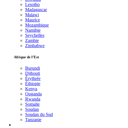
Lesotho
Madagascar
Malawi
Maurice
Mozambique
Namibie
Seychelles
Zambie
Zimbabwe
Afrique de l’Est
Burundi
Djibouti
Érythrée
Éthiopie
Kenya
Ouganda
Rwanda
Somalie
Soudan
Soudan du Sud
Tanzanie