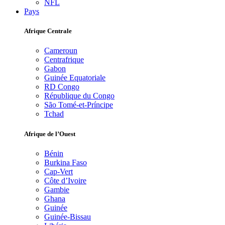
NFL
Pays
Afrique Centrale
Cameroun
Centrafrique
Gabon
Guinée Equatoriale
RD Congo
République du Congo
São Tomé-et-Príncipe
Tchad
Afrique de l’Ouest
Bénin
Burkina Faso
Cap-Vert
Côte d’Ivoire
Gambie
Ghana
Guinée
Guinée-Bissau