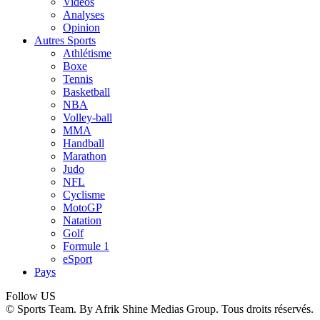
Vidéos
Analyses
Opinion
Autres Sports
Athlétisme
Boxe
Tennis
Basketball
NBA
Volley-ball
MMA
Handball
Marathon
Judo
NFL
Cyclisme
MotoGP
Natation
Golf
Formule 1
eSport
Pays
Follow US
© Sports Team. By Afrik Shine Medias Group. Tous droits réservés.