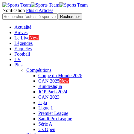
Notification
Plus d'Articles
Actualité
Brèves
Le Live
New
Légendes
Enquêtes
Football
TV
Plus
Compétitions
Coupe du Monde 2026
CAN 2025
New
Bundesligua
JOP Paris 2024
CAN 2023
Liga
Ligue 1
Premier League
Saudi Pro League
Série A
Us Open