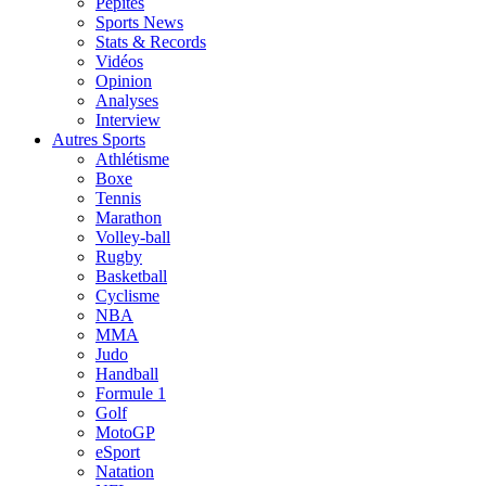
Pépites
Sports News
Stats & Records
Vidéos
Opinion
Analyses
Interview
Autres Sports
Athlétisme
Boxe
Tennis
Marathon
Volley-ball
Rugby
Basketball
Cyclisme
NBA
MMA
Judo
Handball
Formule 1
Golf
MotoGP
eSport
Natation