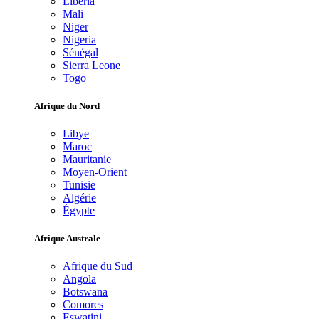
Libéria
Mali
Niger
Nigeria
Sénégal
Sierra Leone
Togo
Afrique du Nord
Libye
Maroc
Mauritanie
Moyen-Orient
Tunisie
Algérie
Égypte
Afrique Australe
Afrique du Sud
Angola
Botswana
Comores
Eswatini