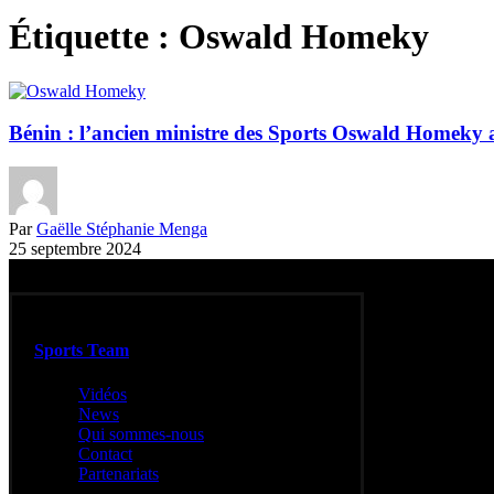
Étiquette :
Oswald Homeky
Bénin : l’ancien ministre des Sports Oswald Homeky a
Par
Gaëlle Stéphanie Menga
25 septembre 2024
Sports Team
Vidéos
News
Qui sommes-nous
Contact
Partenariats