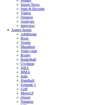
Pépites
Sports News
Stats & Records
Vidéos
Opinion
Analyses
Interview
Autres Sports
Athlétisme
Boxe
Tennis
Marathon
Volley-ball
Rugby
Basketball
Cyclisme
NBA
MMA
Judo
Handball
Formule 1
Golf
MotoGP
eSport
Natation