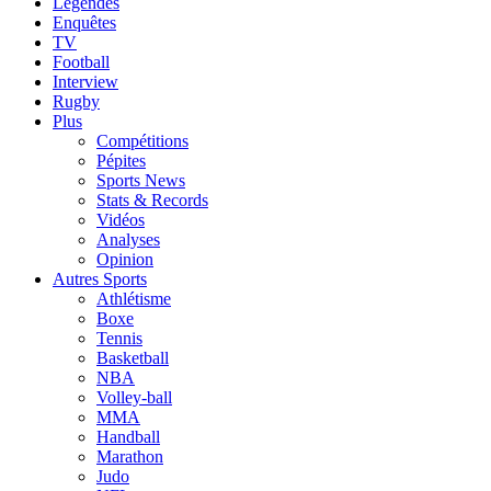
Légendes
Enquêtes
TV
Football
Interview
Rugby
Plus
Compétitions
Pépites
Sports News
Stats & Records
Vidéos
Analyses
Opinion
Autres Sports
Athlétisme
Boxe
Tennis
Basketball
NBA
Volley-ball
MMA
Handball
Marathon
Judo