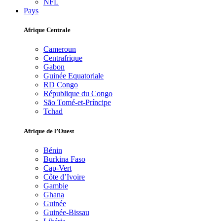
NFL
Pays
Afrique Centrale
Cameroun
Centrafrique
Gabon
Guinée Equatoriale
RD Congo
République du Congo
São Tomé-et-Príncipe
Tchad
Afrique de l’Ouest
Bénin
Burkina Faso
Cap-Vert
Côte d’Ivoire
Gambie
Ghana
Guinée
Guinée-Bissau