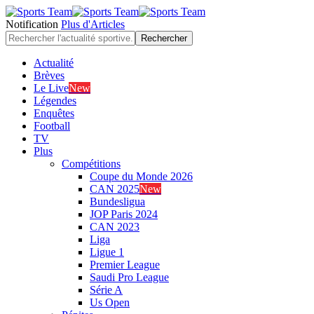
Notification
Plus d'Articles
Actualité
Brèves
Le Live
New
Légendes
Enquêtes
Football
TV
Plus
Compétitions
Coupe du Monde 2026
CAN 2025
New
Bundesligua
JOP Paris 2024
CAN 2023
Liga
Ligue 1
Premier League
Saudi Pro League
Série A
Us Open