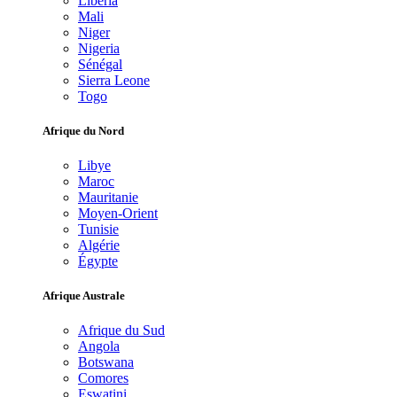
Libéria
Mali
Niger
Nigeria
Sénégal
Sierra Leone
Togo
Afrique du Nord
Libye
Maroc
Mauritanie
Moyen-Orient
Tunisie
Algérie
Égypte
Afrique Australe
Afrique du Sud
Angola
Botswana
Comores
Eswatini