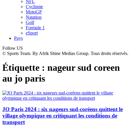
NFL
Cyclisme
MotoGP
Natation
Golf
Formule 1
eSport
Pays
Follow US
© Sports Team. By Afrik Shine Medias Group. Tous droits réservés.
Étiquette :
nageur sud coreen
au jo paris
JO Paris 2024 : six nageurs sud-coréens quittent le
village olympique en critiquant les conditions de
transport