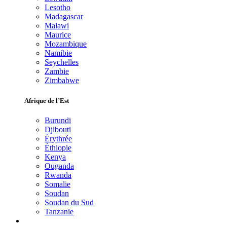
Lesotho
Madagascar
Malawi
Maurice
Mozambique
Namibie
Seychelles
Zambie
Zimbabwe
Afrique de l’Est
Burundi
Djibouti
Érythrée
Éthiopie
Kenya
Ouganda
Rwanda
Somalie
Soudan
Soudan du Sud
Tanzanie