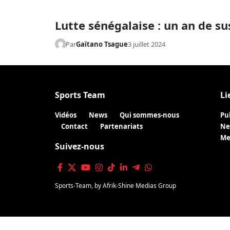
Lutte sénégalaise : un an de 
Par
Gaïtano Tsague
3 juillet 2024
Sports Team
Li
Vidéos
News
Qui sommes-nous
Pu
Contact
Partenariats
Ne
Me
Suivez-nous
Sports-Team
, by
Afrik-Shine Medias Group