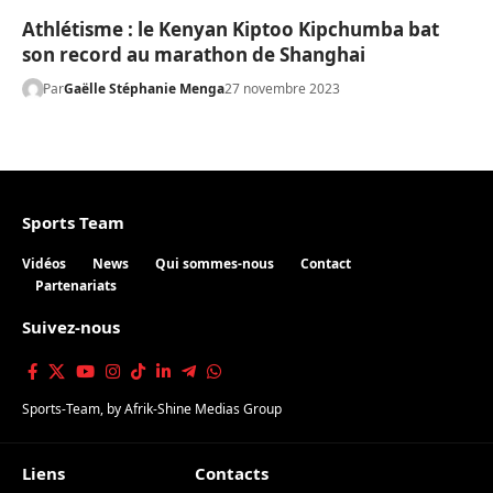
Athlétisme : le Kenyan Kiptoo Kipchumba bat
son record au marathon de Shanghai
Par
Gaëlle Stéphanie Menga
27 novembre 2023
Sports Team
Vidéos
News
Qui sommes-nous
Contact
Partenariats
Suivez-nous
Sports-Team
, by
Afrik-Shine Medias Group
Liens
Contacts