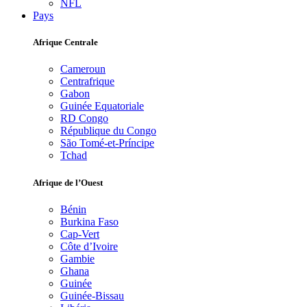
NFL
Pays
Afrique Centrale
Cameroun
Centrafrique
Gabon
Guinée Equatoriale
RD Congo
République du Congo
São Tomé-et-Príncipe
Tchad
Afrique de l’Ouest
Bénin
Burkina Faso
Cap-Vert
Côte d’Ivoire
Gambie
Ghana
Guinée
Guinée-Bissau