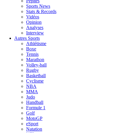
Pépites
Sports News
Stats & Records
Vidéos
Opinion
Analyses
Interview
Autres Sports
Athlétisme
Boxe
Tennis
Marathon
Volley-ball
Rugby
Basketball
Cyclisme
NBA
MMA
Judo
Handball
Formule 1
Golf
MotoGP
eSport
Natation