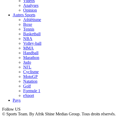
Vidéos
Analyses
Opinion
Autres Sports
Athlétisme
Boxe
Tennis
Basketball
NBA
Volley-ball
MMA
Handball
Marathon
Judo
NFL
Cyclisme
MotoGP
Natation
Golf
Formule 1
eSport
Pays
Follow US
© Sports Team. By Afrik Shine Medias Group. Tous droits réservés.