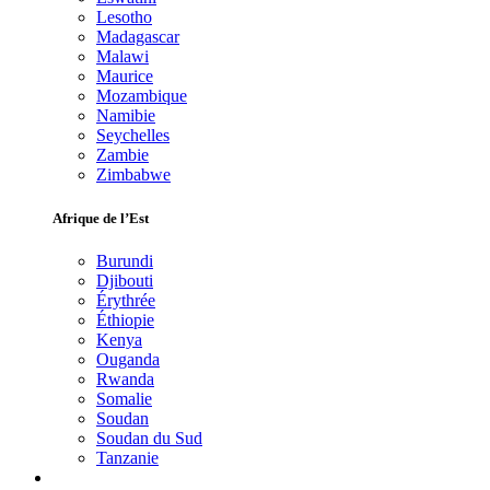
Lesotho
Madagascar
Malawi
Maurice
Mozambique
Namibie
Seychelles
Zambie
Zimbabwe
Afrique de l’Est
Burundi
Djibouti
Érythrée
Éthiopie
Kenya
Ouganda
Rwanda
Somalie
Soudan
Soudan du Sud
Tanzanie