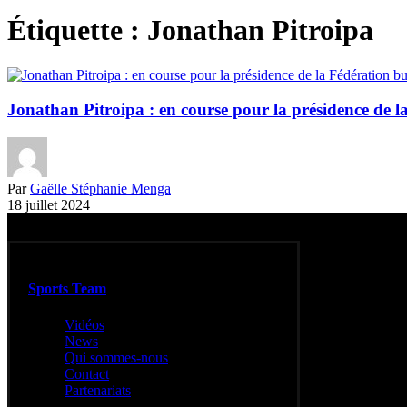
Étiquette :
Jonathan Pitroipa
Jonathan Pitroipa : en course pour la présidence de l
Par
Gaëlle Stéphanie Menga
18 juillet 2024
Sports Team
Vidéos
News
Qui sommes-nous
Contact
Partenariats