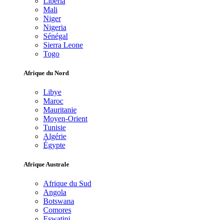
Libéria
Mali
Niger
Nigeria
Sénégal
Sierra Leone
Togo
Afrique du Nord
Libye
Maroc
Mauritanie
Moyen-Orient
Tunisie
Algérie
Égypte
Afrique Australe
Afrique du Sud
Angola
Botswana
Comores
Eswatini