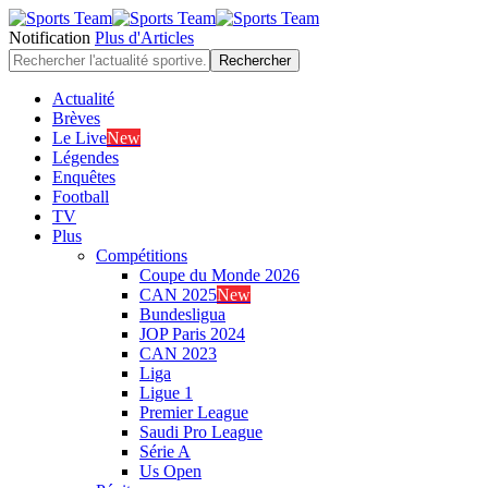
Notification
Plus d'Articles
Actualité
Brèves
Le Live
New
Légendes
Enquêtes
Football
TV
Plus
Compétitions
Coupe du Monde 2026
CAN 2025
New
Bundesligua
JOP Paris 2024
CAN 2023
Liga
Ligue 1
Premier League
Saudi Pro League
Série A
Us Open