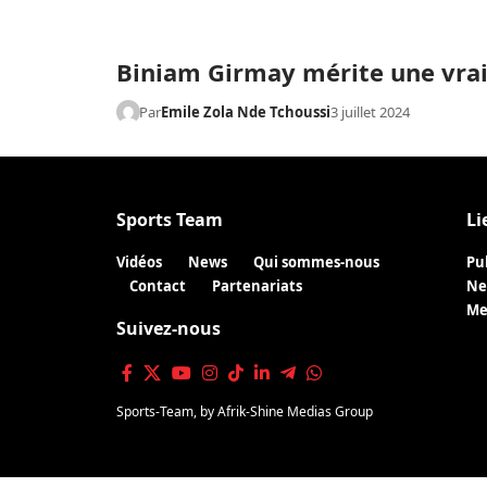
Biniam Girmay mérite une vrai
Par
Emile Zola Nde Tchoussi
3 juillet 2024
Sports Team
Li
Vidéos
News
Qui sommes-nous
Pu
Contact
Partenariats
Ne
Me
Suivez-nous
Sports-Team
, by
Afrik-Shine Medias Group