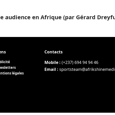
e audience en Afrique (par Gérard Dreyf
ens
Contacts
blicité
Mobile :
(+237) 694 94 94 46
wsletters
Email :
sportsteam@afrikshinemed
ntions légales