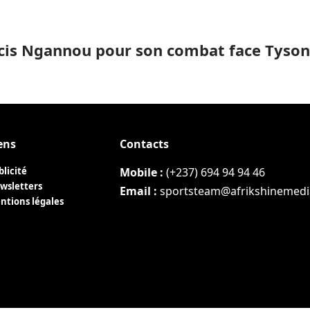
ancis Ngannou pour son combat face Tyson
ens
Contacts
blicité
Mobile :
(+237) 694 94 94 46
wsletters
Email :
sportsteam@afrikshinemed
ntions légales