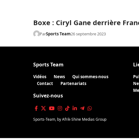
Boxe : Ciryl Gane derrière Fr
Par
Sports Team
26 septembre 2023
Sports Team
Li
Vidéos
News
Qui sommes-nous
Pu
Contact
Partenariats
Ne
Me
Suivez-nous
Sports-Team
, by
Afrik-Shine Medias Group