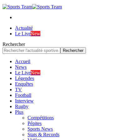
Actualité
Le Live
New
Rechercher
Accueil
News
Le Live
New
Légendes
Enquêtes
TV
Football
Interview
Rugby
Plus
Compétitions
Pépites
Sports News
Stats & Records