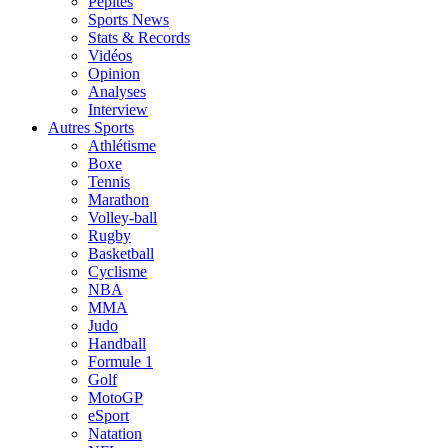
Pépites
Sports News
Stats & Records
Vidéos
Opinion
Analyses
Interview
Autres Sports
Athlétisme
Boxe
Tennis
Marathon
Volley-ball
Rugby
Basketball
Cyclisme
NBA
MMA
Judo
Handball
Formule 1
Golf
MotoGP
eSport
Natation