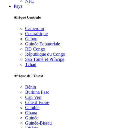
NFL
Pays
Afrique Centrale
Cameroun
Centrafrique
Gabon
Guinée Equatoriale
RD Congo
République du Congo
São Tomé-et-Príncipe
Tchad
Afrique de l’Ouest
Bénin
Burkina Faso
Cap-Vert
Côte d’Ivoire
Gambie
Ghana
Guinée
Guinée-Bissau