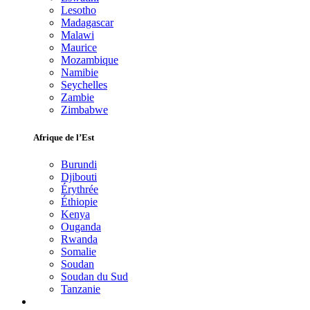
Lesotho
Madagascar
Malawi
Maurice
Mozambique
Namibie
Seychelles
Zambie
Zimbabwe
Afrique de l’Est
Burundi
Djibouti
Érythrée
Éthiopie
Kenya
Ouganda
Rwanda
Somalie
Soudan
Soudan du Sud
Tanzanie