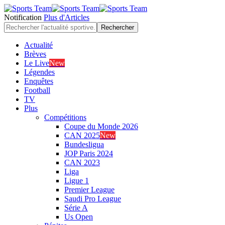
Notification
Plus d'Articles
Actualité
Brèves
Le Live
New
Légendes
Enquêtes
Football
TV
Plus
Compétitions
Coupe du Monde 2026
CAN 2025
New
Bundesligua
JOP Paris 2024
CAN 2023
Liga
Ligue 1
Premier League
Saudi Pro League
Série A
Us Open