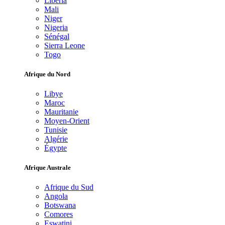
Libéria
Mali
Niger
Nigeria
Sénégal
Sierra Leone
Togo
Afrique du Nord
Libye
Maroc
Mauritanie
Moyen-Orient
Tunisie
Algérie
Égypte
Afrique Australe
Afrique du Sud
Angola
Botswana
Comores
Eswatini