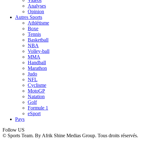
Vidéos
Analyses
Opinion
Autres Sports
Athlétisme
Boxe
Tennis
Basketball
NBA
Volley-ball
MMA
Handball
Marathon
Judo
NFL
Cyclisme
MotoGP
Natation
Golf
Formule 1
eSport
Pays
Follow US
© Sports Team. By Afrik Shine Medias Group. Tous droits réservés.