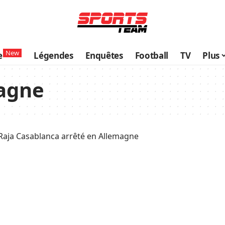
New
e
Légendes
Enquêtes
Football
TV
Plus
agne